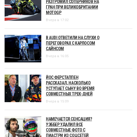
РАЗГРОМИЛ СОПЕРНИКОВ НА
ГРАН ПРИ ВЕЛИКОБРИТАНИИ
MOTOGP
Вчера в 17:02
В AUDI ОТВЕТИЛИ НА СЛУХИ О
ПЕРЕГОВОРАХ С КАРЛОСОМ
САЙНСОМ
Вчера в 16:05
ЙОС ФЕРСТАППЕН
РАССКАЗАЛ, НАСКОЛЬКО
УСТУПАЕТ СЫНУ ВО ВРЕМЯ
СОВМЕСТНЫХ ТРЕК-ДНЕЙ
Вчера в 15:09
НАМЕЧАЕТСЯ СЕНСАЦИЯ?
УЭББЕР УДАЛИЛ ВСЕ
СОВМЕСТНЫЕ ФОТО С
ПИАСТРИ ИЗ СОЦСЕТЕЙ