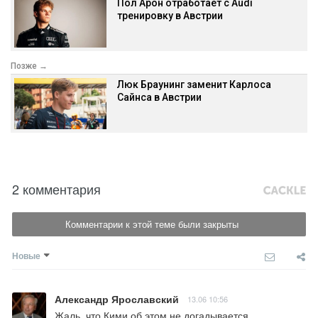
Пол Арон отработает с Audi
тренировку в Австрии
Позже →
Люк Браунинг заменит Карлоса
Сайнса в Австрии
2 комментария
Комментарии к этой теме были закрыты
Новые
Александр Ярославский
13.06 10:56
Жаль, что Кими об этом не догадывается