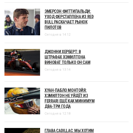
ЭМЕРСОН ФИТТИПАЛЬДИ:
УХОД ФЕРСТАППЕНА ИЗ RED
BULL РАСКАЧАЕТ РЫНОК
ПИЛОТОВ
Сегодня в 14:12
ДЖОННИ ХЕРБЕРТ: В
ШТРАФАХ ХЭМИЛТОНА
ВИНОВАТ ТОЛЬКО ОН САМ
Сегодня в 13:14
ХУАН-ПАБЛО МОНТОЙЯ:
ХЭМИЛТОН НЕ УЙДЁТ ИЗ
FERRARI ЕЩЁ КАК МИНИМУМ
ДВА-ТРИ ГОДА
Сегодня в 12:18
ГЛАВА CADILLAC: МЫ ХОТИМ