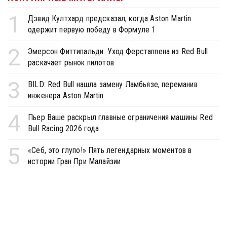
1
Дэвид Култхард предсказал, когда Aston Martin
одержит первую победу в Формуле 1
2
Эмерсон Фиттипальди: Уход Ферстаппена из Red Bull
раскачает рынок пилотов
3
BILD: Red Bull нашла замену Ламбьязе, переманив
инженера Aston Martin
4
Пьер Ваше раскрыл главные ограничения машины Red
Bull Racing 2026 года
5
«Себ, это глупо!» Пять легендарных моментов в
истории Гран При Малайзии