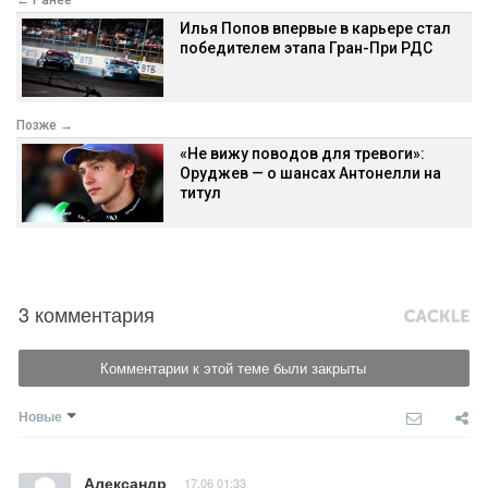
Илья Попов впервые в карьере стал
победителем этапа Гран-При РДС
Позже →
«Не вижу поводов для тревоги»:
Оруджев — о шансах Антонелли на
титул
3 комментария
Комментарии к этой теме были закрыты
Новые
Александр
17.06 01:33