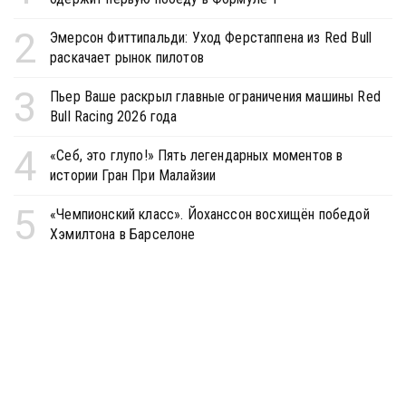
2
Эмерсон Фиттипальди: Уход Ферстаппена из Red Bull
раскачает рынок пилотов
3
Пьер Ваше раскрыл главные ограничения машины Red
Bull Racing 2026 года
4
«Себ, это глупо!» Пять легендарных моментов в
истории Гран При Малайзии
5
«Чемпионский класс». Йоханссон восхищён победой
Хэмилтона в Барселоне