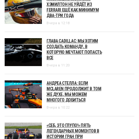
ХЭМИЛТОН НЕ УЙДЁТ ИЗ
FERRARI ЕЩЁ КАК МИНИМУМ
ДВА-ТРИ ГОДА
Вчера в 12:18
ГЛАВА CADILLAC: МЫ ХОТИМ
СОЗДАТЬ КОМАНДУ, В
КОТОРУЮ МЕЧТАЮТ ПОПАСТЬ
ВСЕ
Вчера в 11:20
АНДРЕА СТЕЛЛА: ЕСЛИ
MCLAREN ПРОДОЛЖИТ В ТОМ
ЖЕ ДУХЕ, МЫ МОЖЕМ
МНОГОГО ДОБИТЬСЯ
Вчера в 10:22
«СЕБ, ЭТО ГЛУПО!» ПЯТЬ
ЛЕГЕНДАРНЫХ МОМЕНТОВ В
ИСТОРИИ ГРАН ПРИ