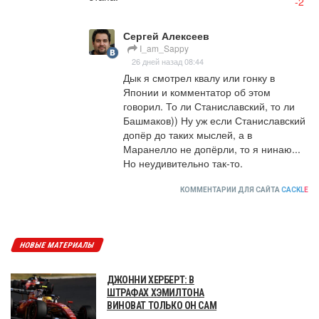
-2
Сергей Алексеев
I_am_Sappy
26 дней назад 08:44
Дык я смотрел квалу или гонку в 
Японии и комментатор об этом 
говорил. То ли Станиславский, то ли 
Башмаков)) Ну уж если Станиславский 
допёр до таких мыслей, а в 
Маранелло не допёрли, то я нинаю... 
Но неудивительно так-то.
КОММЕНТАРИИ ДЛЯ САЙТА
CACKL
E
НОВЫЕ МАТЕРИАЛЫ
ДЖОННИ ХЕРБЕРТ: В
ШТРАФАХ ХЭМИЛТОНА
ВИНОВАТ ТОЛЬКО ОН САМ