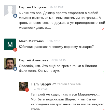
Сергей Пащенко
07.07 19:05
Фигня это все. Деклер просто старается в любой 
момент выжать из машины максимум на грани... А 
грань в новом сезоне другая, а уж принедостаточной 
мощности двигла....
-1
Макс Мэттьюз
07.07 12:21
Юбочник рассказал своему верному лыцарю?
Сергей Алексеев
07.07 06:15
Спасибо, кэп. Это ещё во время гонки в Японии 
было ясно. Как минимум.
1
I_am_Sappy
Сергей Алексеев
07.07 07:28
Ты такой же садист как и вся Маранелло... 
Мог бы и подсказать Шарлю и мы бы не 
наблюдали эти грустные глаза после каждого 
этапа.