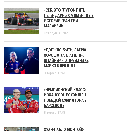
«СЕБ, ЭТО ГЛУПО!» ПЯТЬ
ЛЕГЕНДАРНЫХ МОМЕНТОВ В
ИСТОРИИ ГРАН ПРИ
МАЛАЙЗИИ
Сегодня в 9:02
«ДОЛЖНО БЫТЬ, ЛАГРЮ
ХОРОШО ЗАПЛАТИЛИ».
ШТАЙНЕР – О ПРЕЕМНИКЕ
МАРКО В RED BULL
Вчера в 18:55
«ЧЕМПИОНСКИЙ КЛАСС».
ЙОХАНССОН ВОСХИЩЁН
ПОБЕДОЙ ХЭМИЛТОНА В
БАРСЕЛОНЕ
Вчера в 17:58
ХУАН-ПАБЛО МОНТОЙЯ: