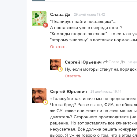
Слава Дэ
29 дней назад 19:42
"Планирует найти поставщика"...

А поставщики уже в очереди стоят?

"Команды второго эшелона" - то есть он у
"второму эшелону" в поставках нормальны
Ответить
Сергей Юрьевич
Слава Дэ
28 дн
Ну, если моторы станут на порядок
Ответить
Сергей Юрьевич
29 дней назад 19:14
«Голосуйте так, иначе мы не предоставим
Что за бред? Разве вы же, ФИА, не обяза
же СУ, какие они ставят и на свои машины
двигатель? Стороннего производителя (не 
решение. Но вот заставлять все клиентски
несусветная. Всё должна решать конкурен
выбор. Я уж не говорю о том, что в этом с