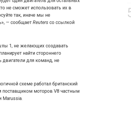
 будет один двигатель для остальных
кто не сможет использовать их в
осуйте так, иначе мы не
ь», — сообщает
Reuters
со ссылкой
улы 1, не желающих создавать
планирует найти стороннего
ь двигатели для команд, не
логичной схеме работал британский
м поставщиком моторов V8 частным
и Marussia.