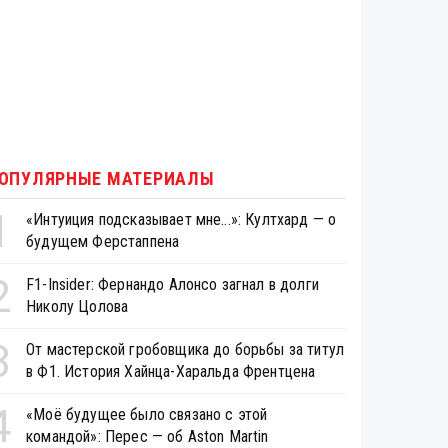
ОПУЛЯРНЫЕ МАТЕРИАЛЫ
1
«Интуиция подсказывает мне...»: Култхард — о
будущем Ферстаппена
2
F1-Insider: Фернандо Алонсо загнал в долги
Николу Цолова
3
От мастерской гробовщика до борьбы за титул
в Ф1. История Хайнца-Харальда Френтцена
4
«Моё будущее было связано с этой
командой»: Перес — об Aston Martin