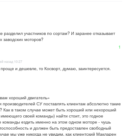
же разделил участников по сортам? И заранее отказывает 
х заводских моторов?
1
ей назад 10:27
 проще и дешевле, то Косворт, думаю, заинтересуется.
 вам хороший двигатель»

ли производителей СУ поставлять клиентам абсолютно такие 
? Как в таком случае может быть хороший или нехороший 
имеющего своей команды) найти стоит, это годное 
е команды ездить именно на этом одном моторе - чушь 
тоспособность и должен быть предоставлен свободный 
лучае мы уже никогда не увидим, как клиентский Макларен 