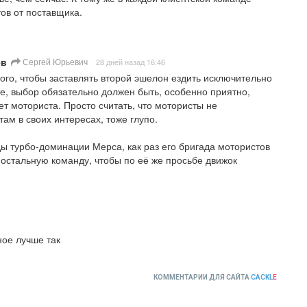
ов от поставщика.
ев
Сергей Юрьевич
28 дней назад 16:46
того, чтобы заставлять второй эшелон ездить исключительно 
е, выбор обязательно должен быть, особенно приятно, 
ет моториста. Просто считать, что мотористы не 
м в своих интересах, тоже глупо.

ды турбо-доминации Мерса, как раз его бригада мотористов 
 остальную команду, чтобы по её же просьбе движок 
ное лучше так
КОММЕНТАРИИ ДЛЯ САЙТА
CACKL
E