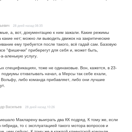
ьевич
28 дней назад 08:35
амые, а, вот, документацию к ним зажали. Какие режимы 
какие нет; можно ли выводить движок на закритические 
ивание ему требуется после такого, всё гадай сам. Базовую 
 все "фишечки" приберегут для себя и, может быть, 
а-аленькую услугу.

ых спецификациях, тоже не одинаковые. Вон, кажется, в 23-
г, подиумы отхватывать начал, а Мерсы так себе ехали, 
 Вольфу, либо команда прибавляет, либо они лучшие 
ут.
др Васильев
28 дней назад 10:26
омешало Макларену выиграть два КК подряд. К тому же, если 
з гибрида, то с эксплуатацией такого мотора вопросов и 
е, чем сейчас. К тому же в каждой клиентской команде 