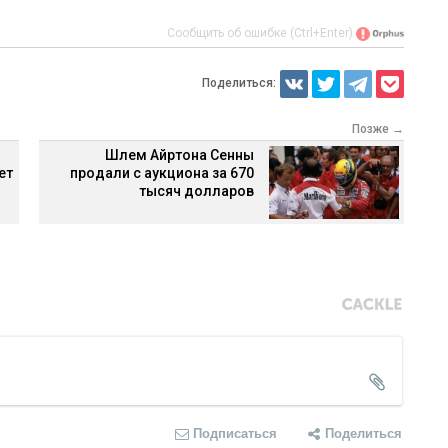
Сообщить об ошибке (Ctrl+Enter)
Поделиться:
Позже →
Шлем Айртона Сенны
ет
продали с аукциона за 670
тысяч долларов
Подписаться
Поделиться