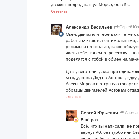
дважды подряд нагнул Мерседес в КК.
Ответить
Александр Васильев
Сергей Юр
Окей, двигатели тебе дали те же с
работы считаются оптимальными, а 
режимы и на сколько, какое обслуж
часть тебе, конечно, расскажут, но
поделятся с тобой в обмен на ма-а-
Да и двигатели, даже при одинаков
м году, когда Дед на Астонах, вдру
боссы Мерсов в открытую говорили
образцы двигателей Астонам отдад
Ответить
Сергей Юрьевич
Алексан
Ещё раз.

Всё, что вы написали, не п
вернут V8, без турбо или бе
нюансов будет кратно меньш