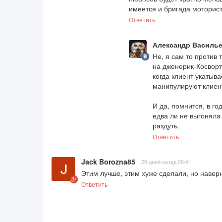
имеется и бригада моторист
Ответить
Александр Василь
Не, я сам то против 
на дженерик-Косворт
когда клиент укатыва
манипулируют клиента
И да, помнится, в го
едва ли не выгоняла
раздуть.
Ответить
Jack Borozna85
29 дней назад 08:41
Этим лучше, этим хуже сделали, но навер
Ответить