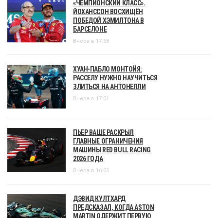
«ЧЕМПИОНСКИЙ КЛАСС».
ЙОХАНССОН ВОСХИЩЁН
ПОБЕДОЙ ХЭМИЛТОНА В
БАРСЕЛОНЕ
Вчера в 17:58
ХУАН-ПАБЛО МОНТОЙЯ:
РАССЕЛУ НУЖНО НАУЧИТЬСЯ
ЗЛИТЬСЯ НА АНТОНЕЛЛИ
Вчера в 17:01
ПЬЕР ВАШЕ РАСКРЫЛ
ГЛАВНЫЕ ОГРАНИЧЕНИЯ
МАШИНЫ RED BULL RACING
2026 ГОДА
Вчера в 16:05
ДЭВИД КУЛТХАРД
ПРЕДСКАЗАЛ, КОГДА ASTON
MARTIN ОДЕРЖИТ ПЕРВУЮ