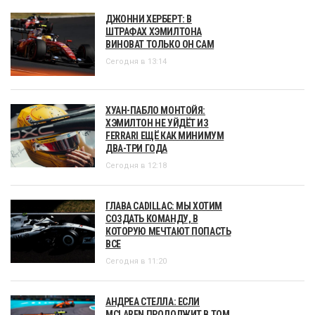
ДЖОННИ ХЕРБЕРТ: В
ШТРАФАХ ХЭМИЛТОНА
ВИНОВАТ ТОЛЬКО ОН САМ
Сегодня в 13:14
ХУАН-ПАБЛО МОНТОЙЯ:
ХЭМИЛТОН НЕ УЙДЁТ ИЗ
FERRARI ЕЩЁ КАК МИНИМУМ
ДВА-ТРИ ГОДА
Сегодня в 12:18
ГЛАВА CADILLAC: МЫ ХОТИМ
СОЗДАТЬ КОМАНДУ, В
КОТОРУЮ МЕЧТАЮТ ПОПАСТЬ
ВСЕ
Сегодня в 11:20
АНДРЕА СТЕЛЛА: ЕСЛИ
MCLAREN ПРОДОЛЖИТ В ТОМ