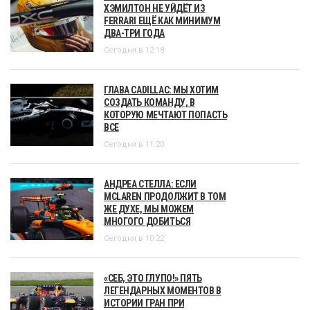
ХЭМИЛТОН НЕ УЙДЁТ ИЗ
FERRARI ЕЩЁ КАК МИНИМУМ
ДВА-ТРИ ГОДА
Сегодня в 12:18
ГЛАВА CADILLAC: МЫ ХОТИМ
СОЗДАТЬ КОМАНДУ, В
КОТОРУЮ МЕЧТАЮТ ПОПАСТЬ
ВСЕ
Сегодня в 11:20
АНДРЕА СТЕЛЛА: ЕСЛИ
MCLAREN ПРОДОЛЖИТ В ТОМ
ЖЕ ДУХЕ, МЫ МОЖЕМ
МНОГОГО ДОБИТЬСЯ
Сегодня в 10:22
«СЕБ, ЭТО ГЛУПО!» ПЯТЬ
ЛЕГЕНДАРНЫХ МОМЕНТОВ В
ИСТОРИИ ГРАН ПРИ