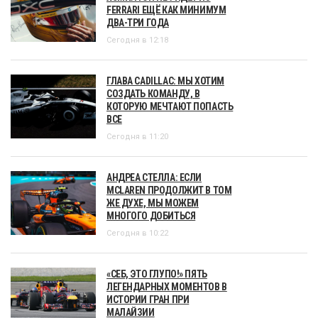
FERRARI ЕЩЁ КАК МИНИМУМ
ДВА-ТРИ ГОДА
Сегодня в 12:18
ГЛАВА CADILLAC: МЫ ХОТИМ
СОЗДАТЬ КОМАНДУ, В
КОТОРУЮ МЕЧТАЮТ ПОПАСТЬ
ВСЕ
Сегодня в 11:20
АНДРЕА СТЕЛЛА: ЕСЛИ
MCLAREN ПРОДОЛЖИТ В ТОМ
ЖЕ ДУХЕ, МЫ МОЖЕМ
МНОГОГО ДОБИТЬСЯ
Сегодня в 10:22
«СЕБ, ЭТО ГЛУПО!» ПЯТЬ
ЛЕГЕНДАРНЫХ МОМЕНТОВ В
ИСТОРИИ ГРАН ПРИ
МАЛАЙЗИИ