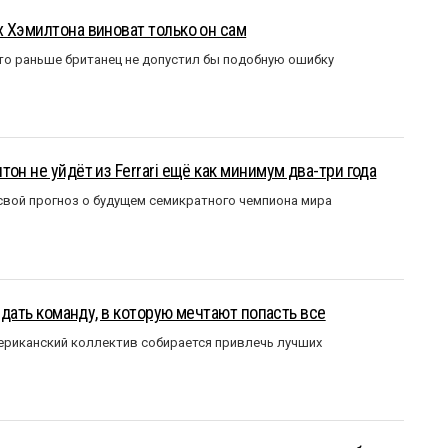
 Хэмилтона виноват только он сам
то раньше британец не допустил бы подобную ошибку
он не уйдёт из Ferrari ещё как минимум два-три года
вой прогноз о будущем семикратного чемпиона мира
оздать команду, в которую мечтают попасть все
мериканский коллектив собирается привлечь лучших