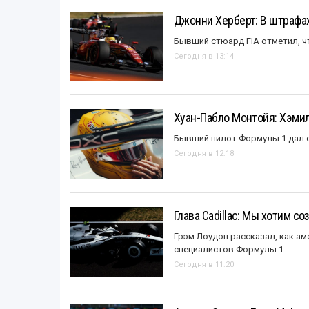
Джонни Херберт: В штрафах
Бывший стюард FIA отметил, ч
Сегодня в 13:14
Хуан-Пабло Монтойя: Хэмилт
Бывший пилот Формулы 1 дал с
Сегодня в 12:18
Глава Cadillac: Мы хотим с
Грэм Лоудон рассказал, как а
специалистов Формулы 1
Сегодня в 11:20