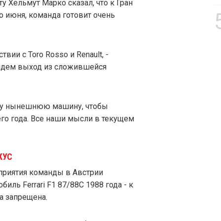
ту Хельмут Марко сказал, что к Гран
го июня, команда готовит очень
ии с Toro Rosso и Renault, -
найдем выход из сложившейся
шу нынешнюю машину, чтобы
го года. Все наши мысли в текущем
КУС
приятия команды в Австрии
иль Ferrari F1 87/88C 1988 года - к
а запрещена.