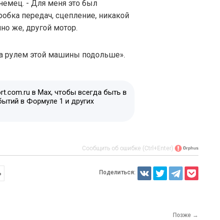
 немец. - Для меня это был
обка передач, сцепление, никакой
чно же, другой мотор.
за рулем этой машины подольше».
t.com.ru в Max, чтобы всегда быть в
бытий в Формуле 1 и других
Сообщить об ошибке (Ctrl+Enter)
Поделиться:
ь
Позже →