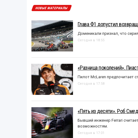
НОВЫЕ МАТЕРИАЛЫ
Глава Ф1 допустил возвращ
Доменикали признал, что сери
Сегодня в 18:55
«Разница поколений». Пиас
Пилот McLaren предпочитает ст
Сегодня в 17:58
«Пять из десяти». Роб Смед
Бывший инженер Ferrari считае
возможностям.
Сегодня в 17:01