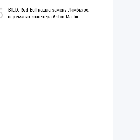
5
BILD: Red Bull нашла замену Ламбьязе,
переманив инженера Aston Martin