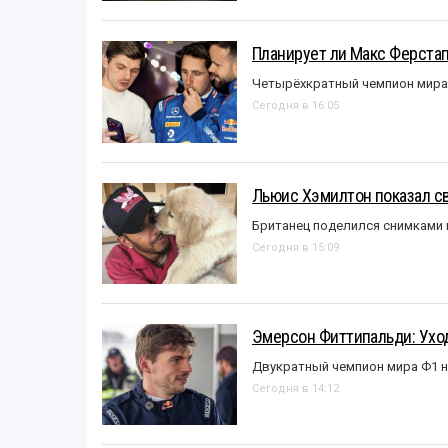
Планирует ли Макс Ферста
Четырёхкратный чемпион мира 
Сегодня в 16:05
Льюис Хэмилтон показал с
Британец поделился снимками 
Сегодня в 15:09
Эмерсон Фиттипальди: Уход
Двукратный чемпион мира Ф1 н
Сегодня в 14:12