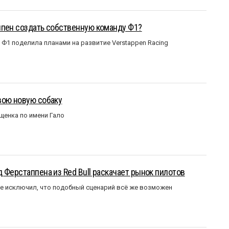
ппен создать собственную команду Ф1?
Ф1 поделила планами на развитие Verstappen Racing
вою новую собаку
щенка по имени Гало
 Ферстаппена из Red Bull раскачает рынок пилотов
е исключил, что подобный сценарий всё же возможен