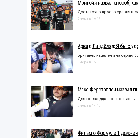
Монтойя назвал способ, ка
Достаточно просто сравняться
Вчера в 16:17
Арвид Линдблад: Я бы с уд
Британец нацелен и на серию S
Вчера в 15:16
Макс Ферстаппен назвал гл
Для голландца — это его дочь
Вчера в 14:15
Фильм о Формуле 1 должен