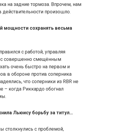
зка на задние тормоза. Впрочем, нам
 в действительности произошло.
ей мощности сохранять весьма
равился с работой, управляя
и с совершенно смещённым
хать очень быстро на первом и
сов в обороне против соперника
адеялись, что соперники из RBR не
че – когда Риккардо обогнал
мы.
нила Льюису борьбу за титул…
 мы столкнулись с проблемой,