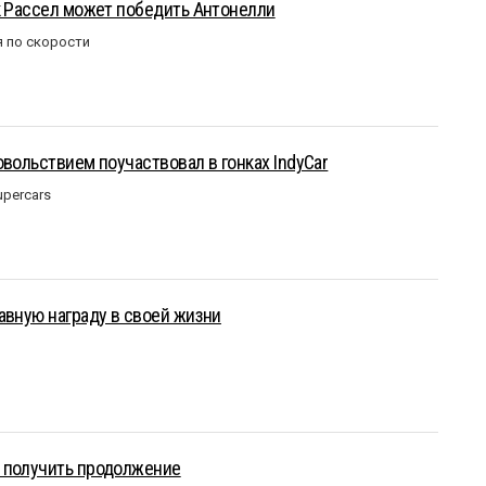
к Рассел может победить Антонелли
 по скорости
овольствием поучаствовал в гонках IndyCar
upercars
авную награду в своей жизни
 получить продолжение