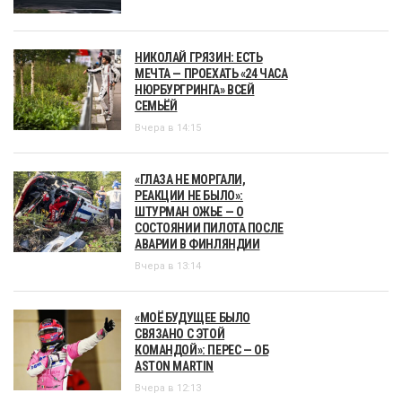
НИКОЛАЙ ГРЯЗИН: ЕСТЬ
МЕЧТА — ПРОЕХАТЬ «24 ЧАСА
НЮРБУРГРИНГА» ВСЕЙ
СЕМЬЁЙ
Вчера в 14:15
«ГЛАЗА НЕ МОРГАЛИ,
РЕАКЦИИ НЕ БЫЛО»:
ШТУРМАН ОЖЬЕ — О
СОСТОЯНИИ ПИЛОТА ПОСЛЕ
АВАРИИ В ФИНЛЯНДИИ
Вчера в 13:14
«МОЁ БУДУЩЕЕ БЫЛО
СВЯЗАНО С ЭТОЙ
КОМАНДОЙ»: ПЕРЕС — ОБ
ASTON MARTIN
Вчера в 12:13