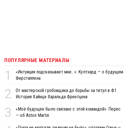
ПОПУЛЯРНЫЕ МАТЕРИАЛЫ
1
«Интуиция подсказывает мне...»: Култхард — о будущем
Ферстаппена
2
От мастерской гробовщика до борьбы за титул в Ф1.
История Хайнца-Харальда Френтцена
3
«Моё будущее было связано с этой командой»: Перес
— об Aston Martin
«Глаза не моргали, реакции не было»: штурман Ожье —