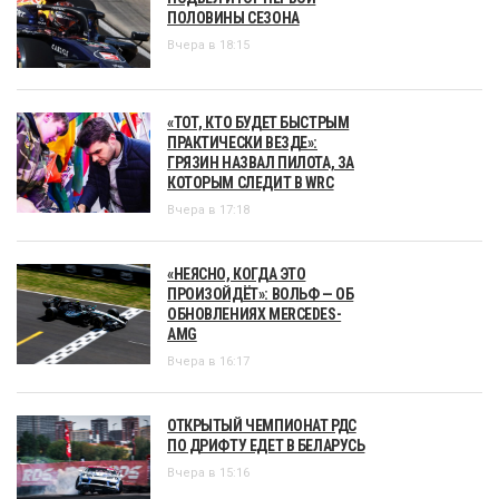
ПОЛОВИНЫ СЕЗОНА
Вчера в 18:15
«ТОТ, КТО БУДЕТ БЫСТРЫМ
ПРАКТИЧЕСКИ ВЕЗДЕ»:
ГРЯЗИН НАЗВАЛ ПИЛОТА, ЗА
КОТОРЫМ СЛЕДИТ В WRC
Вчера в 17:18
«НЕЯСНО, КОГДА ЭТО
ПРОИЗОЙДЁТ»: ВОЛЬФ — ОБ
ОБНОВЛЕНИЯХ MERCEDES-
AMG
Вчера в 16:17
ОТКРЫТЫЙ ЧЕМПИОНАТ РДС
ПО ДРИФТУ ЕДЕТ В БЕЛАРУСЬ
Вчера в 15:16