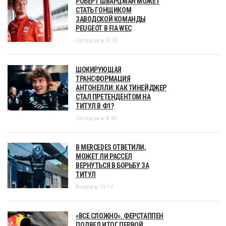
РОБЕРТ ШВАРЦМАН МОЖЕТ
СТАТЬ ГОНЩИКОМ
ЗАВОДСКОЙ КОМАНДЫ
PEUGEOT В FIA WEC
Сегодня в 9:10
ШОКИРУЮЩАЯ
ТРАНСФОРМАЦИЯ
АНТОНЕЛЛИ: КАК ТИНЕЙДЖЕР
СТАЛ ПРЕТЕНДЕНТОМ НА
ТИТУЛ В Ф1?
Сегодня в 8:30
В MERCEDES ОТВЕТИЛИ,
МОЖЕТ ЛИ РАССЕЛ
ВЕРНУТЬСЯ В БОРЬБУ ЗА
ТИТУЛ
Вчера в 19:12
«ВСЕ СЛОЖНО». ФЕРСТАППЕН
ПОДВЕЛ ИТОГ ПЕРВОЙ