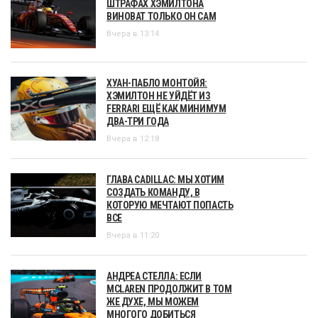
ШТРАФАХ ХЭМИЛТОНА
ВИНОВАТ ТОЛЬКО ОН САМ
Вчера в 13:14
ХУАН-ПАБЛО МОНТОЙЯ:
ХЭМИЛТОН НЕ УЙДЁТ ИЗ
FERRARI ЕЩЁ КАК МИНИМУМ
ДВА-ТРИ ГОДА
Вчера в 12:18
ГЛАВА CADILLAC: МЫ ХОТИМ
СОЗДАТЬ КОМАНДУ, В
КОТОРУЮ МЕЧТАЮТ ПОПАСТЬ
ВСЕ
Вчера в 11:20
АНДРЕА СТЕЛЛА: ЕСЛИ
MCLAREN ПРОДОЛЖИТ В ТОМ
ЖЕ ДУХЕ, МЫ МОЖЕМ
МНОГОГО ДОБИТЬСЯ