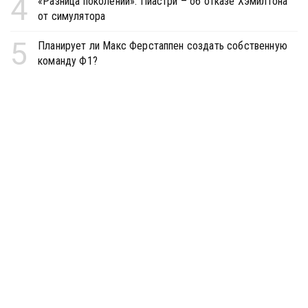
4
«Разница поколений». Пиастри – об отказе Хэмилтона
от симулятора
5
Планирует ли Макс Ферстаппен создать собственную
команду Ф1?