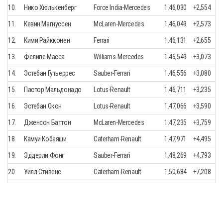
10.
Нико Хюлькенберг
Force India-Mercedes
1.46,030
+2,554
11.
Кевин Магнуссен
McLaren-Mercedes
1.46,049
+2,573
12.
Кими Райкконен
Ferrari
1.46,131
+2,655
13.
Фелипе Масса
Williams-Mercedes
1.46,549
+3,073
14.
Эстебан Гутьеррес
Sauber-Ferrari
1.46,556
+3,080
15.
Пастор Мальдонадо
Lotus-Renault
1.46,711
+3,235
16.
Эстебан Окон
Lotus-Renault
1.47,066
+3,590
17.
Дженсон Баттон
McLaren-Mercedes
1.47,235
+3,759
18.
Камуи Кобаяши
Caterham-Renault
1.47,971
+4,495
19.
Эддерли Фонг
Sauber-Ferrari
1.48,269
+4,793
20.
Уилл Стивенс
Caterham-Renault
1.50,684
+7,208