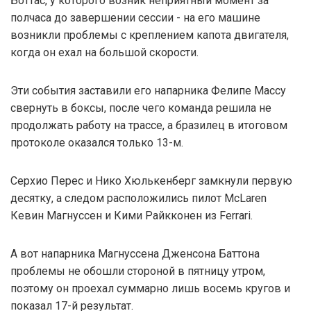
Боттас, у которого возник неприятный момент за
полчаса до завершении сессии - на его машине
возникли проблемы с креплением капота двигателя,
когда он ехал на большой скорости.
Эти события заставили его напарника Фелипе Массу
свернуть в боксы, после чего команда решила не
продолжать работу на трассе, а бразилец в итоговом
протоколе оказался только 13-м.
Серхио Перес и Нико Хюлькенберг замкнули первую
десятку, а следом расположились пилот McLaren
Кевин Магнуссен и Кими Райкконен из Ferrari.
А вот напарника Магнуссена Дженсона Баттона
проблемы не обошли стороной в пятницу утром,
поэтому он проехал суммарно лишь восемь кругов и
показал 17-й результат.