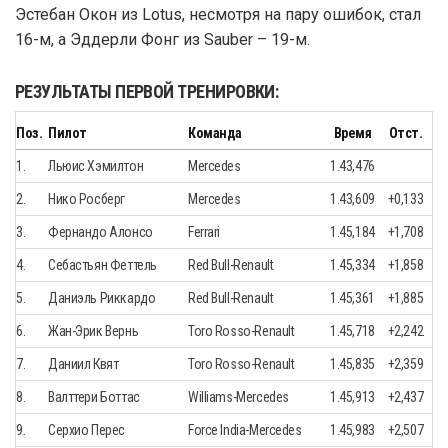
Эстебан Окон из Lotus, несмотря на пару ошибок, стал
16-м, а Эддерли Фонг из Sauber – 19-м.
РЕЗУЛЬТАТЫ ПЕРВОЙ ТРЕНИРОВКИ:
Поз.
Пилот
Команда
Время
Отст.
1.
Льюис Хэмилтон
Mercedes
1.43,476
2.
Нико Росберг
Mercedes
1.43,609
+0,133
3.
Фернандо Алонсо
Ferrari
1.45,184
+1,708
4.
Себастьян Феттель
Red Bull-Renault
1.45,334
+1,858
5.
Даниэль Риккардо
Red Bull-Renault
1.45,361
+1,885
6.
Жан-Эрик Вернь
Toro Rosso-Renault
1.45,718
+2,242
7.
Даниил Квят
Toro Rosso-Renault
1.45,835
+2,359
8.
Валттери Боттас
Williams-Mercedes
1.45,913
+2,437
9.
Серхио Перес
Force India-Mercedes
1.45,983
+2,507