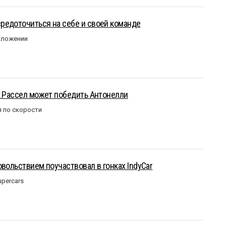
редоточиться на себе и своей команде
оложении
к Рассел может победить Антонелли
 по скорости
овольствием поучаствовал в гонках IndyCar
upercars