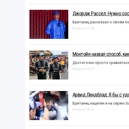
Джордж Рассел: Нужно сос
Британец рассказал о своём п
Вчера в 17:18
Монтойя назвал способ, ка
Достаточно просто сравняться
Вчера в 16:17
Арвид Линдблад: Я бы с уд
Британец нацелен и на серию S
Вчера в 15:16