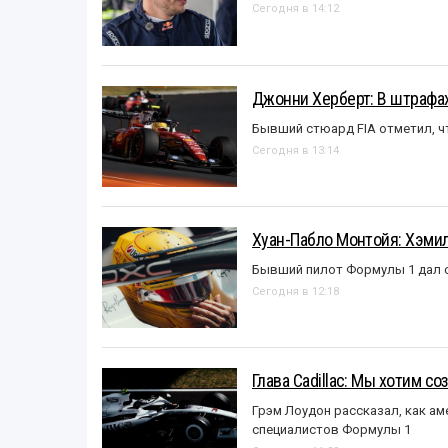
Сегодня в 14:12
Джонни Херберт: В штрафах
Бывший стюард FIA отметил, ч
Сегодня в 13:14
Хуан-Пабло Монтойя: Хэмилт
Бывший пилот Формулы 1 дал с
Сегодня в 12:18
Глава Cadillac: Мы хотим с
Грэм Лоудон рассказал, как а
специалистов Формулы 1