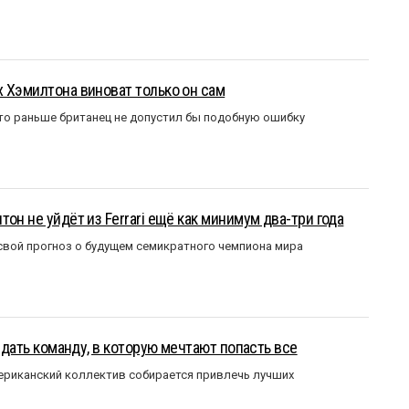
 Хэмилтона виноват только он сам
то раньше британец не допустил бы подобную ошибку
он не уйдёт из Ferrari ещё как минимум два-три года
вой прогноз о будущем семикратного чемпиона мира
оздать команду, в которую мечтают попасть все
мериканский коллектив собирается привлечь лучших