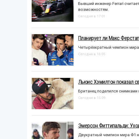
Бывший инженер Ferrari считае
возможностям.
Сегодня в 17:01
Планирует ли Макс Ферста
Четырёхкратный чемпион мира 
Сегодня в 16:05
Льюис Хэмилтон показал с
Британец поделился снимками 
Сегодня в 15:09
Эмерсон Фиттипальди: Уход
Двукратный чемпион мира Ф1 н