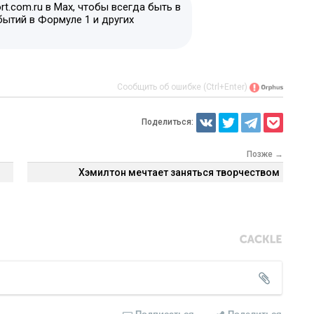
t.com.ru в Max, чтобы всегда быть в
бытий в Формуле 1 и других
Сообщить об ошибке (Ctrl+Enter)
Поделиться:
Позже →
Хэмилтон мечтает заняться творчеством
Подписаться
Поделиться