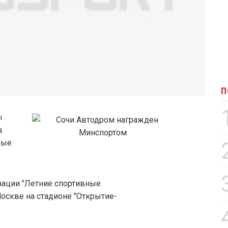
П
ы
в
ные
нации "Летние спортивные
оскве на стадионе "Открытие-