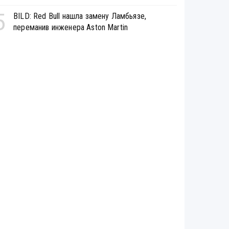
5
BILD: Red Bull нашла замену Ламбьязе,
переманив инженера Aston Martin