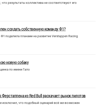
т, что результаты коллектива не соответствуют его
ппен создать собственную команду Ф1?
Ф1 поделила планами на развитие Verstappen Racing
вою новую собаку
щенка по имени Гало
 Ферстаппена из Red Bull раскачает рынок пилотов
е исключил, что подобный сценарий всё же возможен