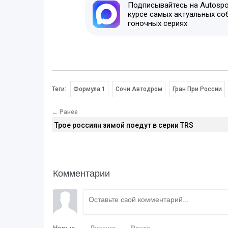
Подписывайтесь на Autospor
курсе самых актуальных со
гоночных сериях
Теги:
Формула 1
Сочи Автодром
Гран При России
← Ранее
Трое россиян зимой поедут в серии TRS
Комментарии
Новые
Лучшие
Ранее