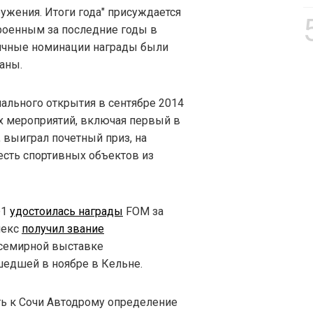
ужения. Итоги года" присуждается
роенным за последние годы в
зличные номинации награды были
аны.
ального открытия в сентябре 2014
ых мероприятий, включая первый в
 выиграл почетный приз, на
сть спортивных объектов из
Ф1
удостоилась награды
FOM за
лекс
получил звание
Всемирной выставке
шедшей в ноябре в Кельне.
ть к Сочи Автодрому определение