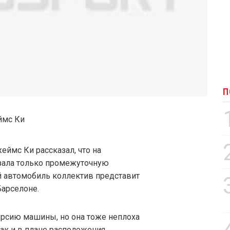
П
еймс Ки рассказал, что на
зала только промежуточную
 автомобиль коллектив представит
Барселоне.
рсию машины, но она тоже неплоха
так и в плане расположения