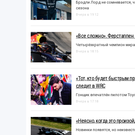
Брэдли Лорд не сомневается, 
сезона
Вчера в 19:12
«Все сложно». Ферстаппен 
Четырёхкратный чемпион мира 
Вчера в 18:15
«Тот, кто будет быстрым пр
следит в WRC
Гонщик впечатлён пилотом Toy
Вчера в 17:18
«Неясно, когда это произо
Новинки появятся, но неизвест