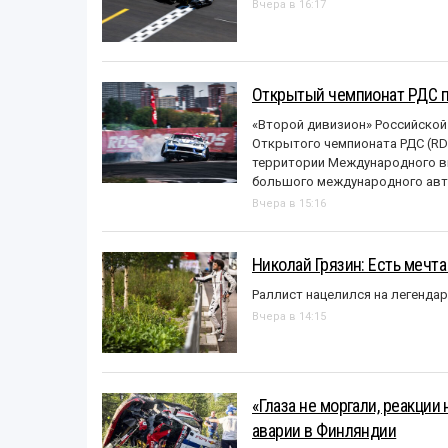
Вчера в 16:17
Открытый чемпионат РДС п
«Второй дивизион» Российской
Открытого чемпионата РДС (RDS
территории Международного вы
большого международного авт
Вчера в 15:16
Николай Грязин: Есть мечта
Раллист нацелился на легенда
Вчера в 14:15
«Глаза не моргали, реакции
аварии в Финляндии