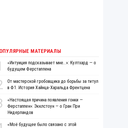
ОПУЛЯРНЫЕ МАТЕРИАЛЫ
1
«Интуиция подсказывает мне...»: Култхард — о
будущем Ферстаппена
2
От мастерской гробовщика до борьбы за титул
в Ф1. История Хайнца-Харальда Френтцена
3
«Настоящая причина появления гонки —
Ферстаппен»: Экклстоун — о Гран При
Нидерландов
4
«Моё будущее было связано с этой