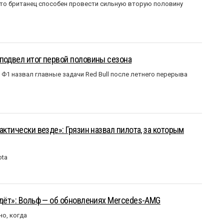
что британец способен провести сильную вторую половину
подвел итог первой половины сезона
Ф1 назвал главные задачи Red Bull после летнего перерыва
актически везде»: Грязин назвал пилота, за которым
ota
йдёт»: Вольф — об обновлениях Mercedes-AMG
но, когда