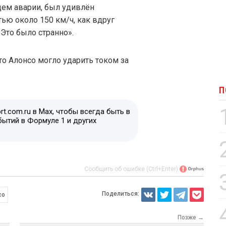
цем аварии, был удивлён
тью около 150 км/ч, как вдруг
 Это было странно».
о Алонсо могло ударить током за
П
t.com.ru в Max, чтобы всегда быть в
бытий в Формуле 1 и других
Сообщить об ошибке (Ctrl+Enter)
Поделиться:
со
Позже →