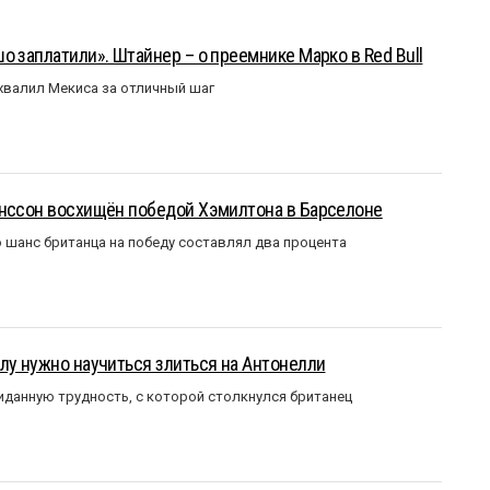
о заплатили». Штайнер – о преемнике Марко в Red Bull
валил Мекиса за отличный шаг
анссон восхищён победой Хэмилтона в Барселоне
 шанс британца на победу составлял два процента
лу нужно научиться злиться на Антонелли
данную трудность, с которой столкнулся британец