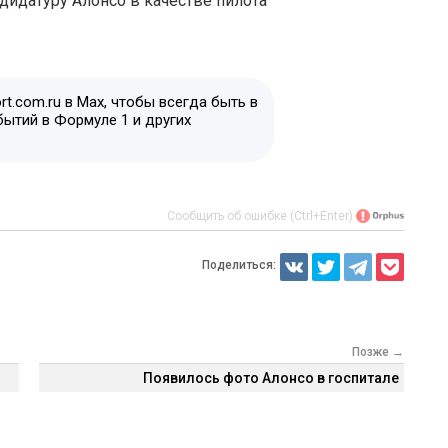
дидатуру Алонсо в качестве пилота
t.com.ru в Max, чтобы всегда быть в
бытий в Формуле 1 и других
Сообщить об ошибке (Ctrl+Enter)
Поделиться:
Позже →
Появилось фото Алонсо в госпитале