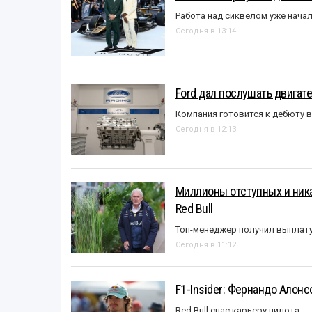
Работа над сиквелом уже нача
Сегодня в 13:14
Ford дал послушать двигате
Компания готовится к дебюту 
Сегодня в 12:13
Миллионы отступных и ника
Red Bull
Топ-менеджер получил выплат
Сегодня в 11:12
F1-Insider: Фернандо Алонс
Red Bull спас карьеру пилота