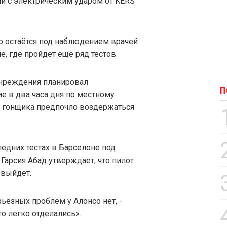
и с электрическим ударом от KERS
со остаётся под наблюдением врачей
, где пройдёт ещё ряд тестов.
учреждения планировал
П
е в два часа дня по местному
е гонщика предпочло воздержаться
ледних тестах в Барселоне под
арсия Абад утверждает, что пилот
 выйдет.
рьёзных проблем у Алонсо нет, -
о легко отделались».