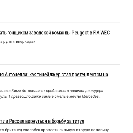
ать гонщиком заводской команды Peugeot в FIA WEC
а руль «гиперкара»
 Антонелли: как тинейджер стал претендентом на
ника Кими Антонелли от проблемного новичка до лидера
улы 1 превзошло даже самые смелые мечты Mercedes...
 ли Рассел вернуться в борьбу за титул
что британец способен провести сильную вторую половину