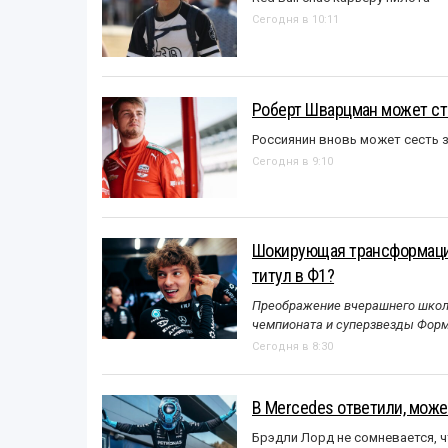
Сегодня в 10:11
Роберт Шварцман может ст
Россиянин вновь может сесть з
Сегодня в 9:10
Шокирующая трансформация
титул в Ф1?
Преображение вчерашнего школь
чемпионата и суперзвезды Форм
Сегодня в 8:30
В Mercedes ответили, может
Брэдли Лорд не сомневается, 