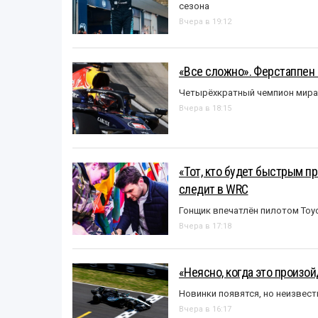
сезона
Вчера в 19:12
«Все сложно». Ферстаппен 
Четырёхкратный чемпион мира 
Вчера в 18:15
«Тот, кто будет быстрым пр
следит в WRC
Гонщик впечатлён пилотом Toy
Вчера в 17:18
«Неясно, когда это произо
Новинки появятся, но неизвест
Вчера в 16:17