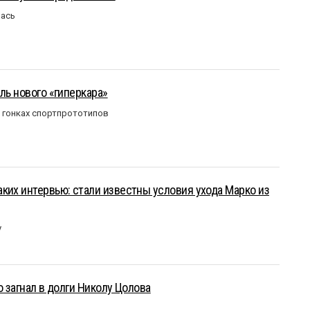
лась
ль нового «гиперкара»
в гонках спортпрототипов
ких интервью: стали известны условия ухода Марко из
у
о загнал в долги Николу Цолова