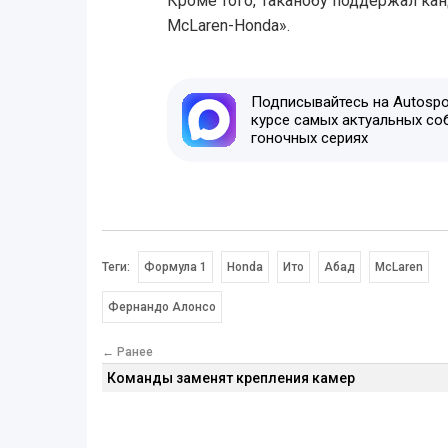
Кроме того, Таканобу поддержал кан
McLaren-Honda».
Подписывайтесь на Autospor
курсе самых актуальных со
гоночных сериях
Теги:
Формула 1
Honda
Ито
Абад
McLaren
Фернандо Алонсо
← Ранее
Команды заменят крепления камер