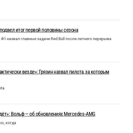
подвел итог первой половины сезона
Ф1 назвал главные задачи Red Bull после летнего перерыва
актически везде»: Грязин назвал пилота, за которым
ota
йдёт»: Вольф — об обновлениях Mercedes-AMG
но, когда