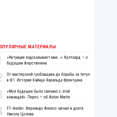
ОПУЛЯРНЫЕ МАТЕРИАЛЫ
1
«Интуиция подсказывает мне...»: Култхард — о
будущем Ферстаппена
2
От мастерской гробовщика до борьбы за титул
в Ф1. История Хайнца-Харальда Френтцена
3
«Моё будущее было связано с этой
командой»: Перес — об Aston Martin
4
F1-Insider: Фернандо Алонсо загнал в долги
Николу Цолова