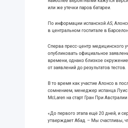
наиболее вероятными кажутся верси
или же утечки паров батареи.
По информации испанской
AS
, Алон
в центральном госпитале в Барселоне
Сперва пресс-центр медицинского 
опубликовать официальное заявлени
времени, однако близкое окружени
от заявлений до результатов тестов.
В то время как участие Алонсо в пос
сомнением, менеджер испанца Луис Г
McLaren на старт Гран При Австралии
«До первого этапа ещё 20 дней, и се
утверждает Абад. – Мы счастливы, чт