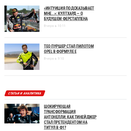
«ИНТУИЦИЯ ПОДСКАЗЫВАЕТ
МНЕ...»: КУЛТХАРД — О
БУДУЩЕМ ФЕРСТАППЕНА
Вчера в 10:11
ТЕО ПУРШЕР СТАЛ ПИЛОТОМ
OPEL В ФОРМУЛЕ Е
Вчера в 9:10
СТАТЬИ И АНАЛИТИКА
ШОКИРУЮЩАЯ
ТРАНСФОРМАЦИЯ
АНТОНЕЛЛИ: КАК ТИНЕЙДЖЕР
СТАЛ ПРЕТЕНДЕНТОМ НА
ТИТУЛ В Ф1?