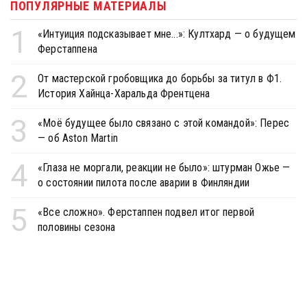
ПОПУЛЯРНЫЕ МАТЕРИАЛЫ
1
«Интуиция подсказывает мне...»: Култхард — о будущем
Ферстаппена
2
От мастерской гробовщика до борьбы за титул в Ф1.
История Хайнца-Харальда Френтцена
3
«Моё будущее было связано с этой командой»: Перес
— об Aston Martin
4
«Глаза не моргали, реакции не было»: штурман Ожье —
о состоянии пилота после аварии в Финляндии
5
«Все сложно». Ферстаппен подвел итог первой
половины сезона