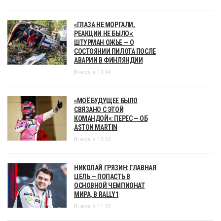
«ГЛАЗА НЕ МОРГАЛИ,
РЕАКЦИИ НЕ БЫЛО»:
ШТУРМАН ОЖЬЕ — О
СОСТОЯНИИ ПИЛОТА ПОСЛЕ
АВАРИИ В ФИНЛЯНДИИ
Вчера в 13:14
«МОЁ БУДУЩЕЕ БЫЛО
СВЯЗАНО С ЭТОЙ
КОМАНДОЙ»: ПЕРЕС — ОБ
ASTON MARTIN
Вчера в 12:13
НИКОЛАЙ ГРЯЗИН: ГЛАВНАЯ
ЦЕЛЬ — ПОПАСТЬ В
ОСНОВНОЙ ЧЕМПИОНАТ
МИРА, В RALLY1
Вчера в 11:12