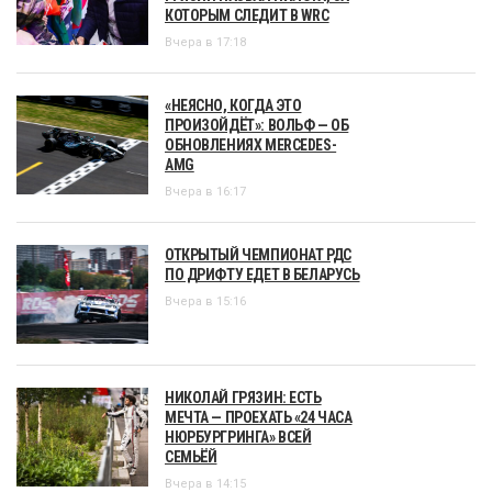
КОТОРЫМ СЛЕДИТ В WRC
Вчера в 17:18
«НЕЯСНО, КОГДА ЭТО
ПРОИЗОЙДЁТ»: ВОЛЬФ — ОБ
ОБНОВЛЕНИЯХ MERCEDES-
AMG
Вчера в 16:17
ОТКРЫТЫЙ ЧЕМПИОНАТ РДС
ПО ДРИФТУ ЕДЕТ В БЕЛАРУСЬ
Вчера в 15:16
НИКОЛАЙ ГРЯЗИН: ЕСТЬ
МЕЧТА — ПРОЕХАТЬ «24 ЧАСА
НЮРБУРГРИНГА» ВСЕЙ
СЕМЬЁЙ
Вчера в 14:15