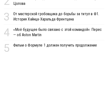
2
Цолова
3
От мастерской гробовщика до борьбы за титул в Ф1.
История Хайнца-Харальда Френтцена
4
«Моё будущее было связано с этой командой»: Перес
— об Aston Martin
5
Фильм о Формуле 1 должен получить продолжение