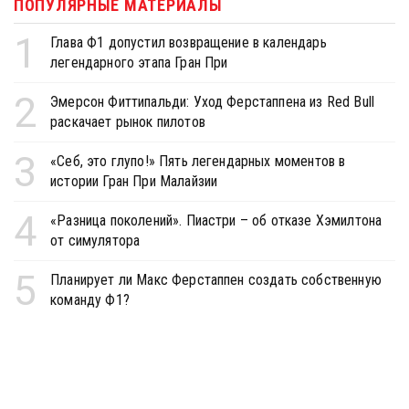
ПОПУЛЯРНЫЕ МАТЕРИАЛЫ
1
Глава Ф1 допустил возвращение в календарь
легендарного этапа Гран При
2
Эмерсон Фиттипальди: Уход Ферстаппена из Red Bull
раскачает рынок пилотов
3
«Себ, это глупо!» Пять легендарных моментов в
истории Гран При Малайзии
4
«Разница поколений». Пиастри – об отказе Хэмилтона
от симулятора
5
Планирует ли Макс Ферстаппен создать собственную
команду Ф1?