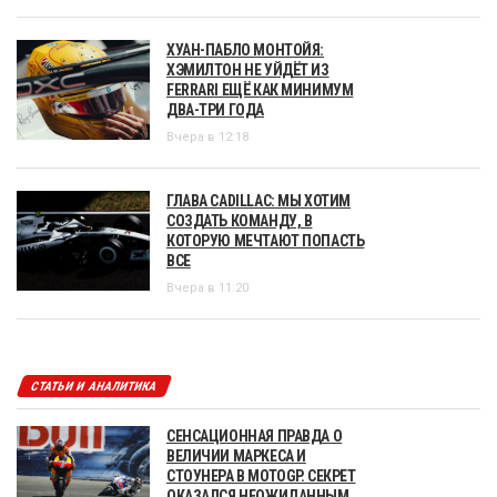
ХУАН-ПАБЛО МОНТОЙЯ:
ХЭМИЛТОН НЕ УЙДЁТ ИЗ
FERRARI ЕЩЁ КАК МИНИМУМ
ДВА-ТРИ ГОДА
Вчера в 12:18
ГЛАВА CADILLAC: МЫ ХОТИМ
СОЗДАТЬ КОМАНДУ, В
КОТОРУЮ МЕЧТАЮТ ПОПАСТЬ
ВСЕ
Вчера в 11:20
СТАТЬИ И АНАЛИТИКА
СЕНСАЦИОННАЯ ПРАВДА О
ВЕЛИЧИИ МАРКЕСА И
СТОУНЕРА В MOTOGP. СЕКРЕТ
ОКАЗАЛСЯ НЕОЖИДАННЫМ