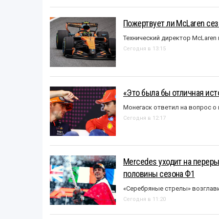
Пожертвует ли McLaren се
Технический директор McLaren
Сегодня в 13:15
«Это была бы отличная исто
Монегаск ответил на вопрос о
Сегодня в 12:17
Mercedes уходит на перер
половины сезона Ф1
«Серебряные стрелы» возглави
Сегодня в 11:20