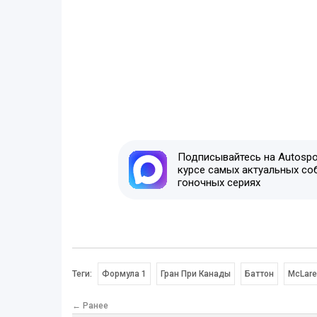
Подписывайтесь на Autospor
курсе самых актуальных со
гоночных сериях
Теги:
Формула 1
Гран При Канады
Баттон
McLar
← Ранее