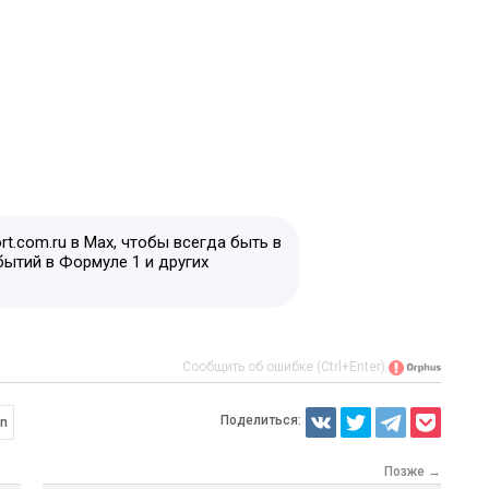
t.com.ru в Max, чтобы всегда быть в
бытий в Формуле 1 и других
Сообщить об ошибке (Ctrl+Enter)
Поделиться:
en
Позже →