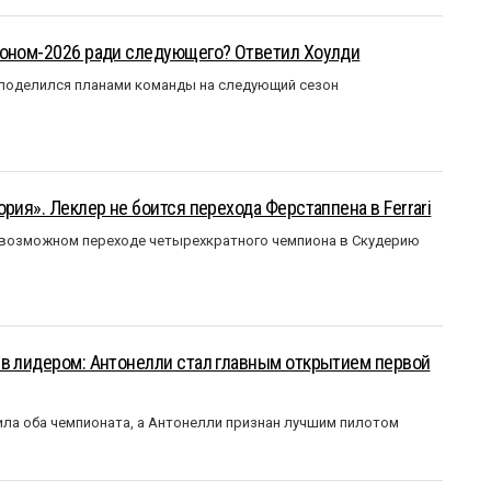
зоном-2026 ради следующего? Ответил Хоулди
 поделился планами команды на следующий сезон
рия». Леклер не боится перехода Ферстаппена в Ferrari
 возможном переходе четырехкратного чемпиона в Скудерию
ыв лидером: Антонелли стал главным открытием первой
ла оба чемпионата, а Антонелли признан лучшим пилотом