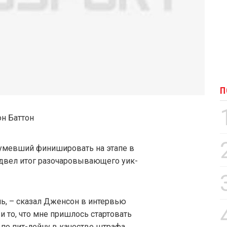
П
сумевший финишировать на этапе в
одвел итог разочаровывающего уик-
нь, – сказал Дженсон в интервью
и то, что мне пришлось стартовать
 по пит-лейну в качестве штрафа.