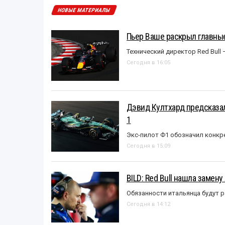
НОВЫЕ МАТЕРИАЛЫ
Пьер Ваше раскрыл главные
Технический директор Red Bull 
Сегодня в 16:05
Дэвид Култхард предсказал
1
Экс-пилот Ф1 обозначил конкр
Сегодня в 15:09
BILD: Red Bull нашла замен
Обязанности итальянца будут 
Сегодня в 14:12