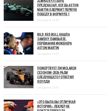
ДЭВИД КУЛТХАРД
ПРЕДСКАЗАЛ, КОГДА ASTON
MARTIN ОДЕРЖИТ ПЕРВУЮ
ПОБЕДУ В ФОРМУЛЕ 1
Сегодня в 15:09
BILD: RED BULL НАШЛА
ЗАМЕНУ ЛАМБЬЯЗЕ,
ПЕРЕМАНИВ ИНЖЕНЕРА
ASTON MARTIN
Сегодня в 14:12
ПОЖЕРТВУЕТ ЛИ MCLAREN
СЕЗОНОМ-2026 РАДИ
СЛЕДУЮЩЕГО? ОТВЕТИЛ
ХОУЛДИ
Сегодня в 13:15
«ЭТО БЫЛА БЫ ОТЛИЧНАЯ
ИСТОРИЯ». ЛЕКЛЕР НЕ
БОИТСЯ ПЕРЕХОДА