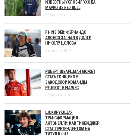
ИЗВЕСТНЫ УСЛОВИЯ УХОДА
МАРКО ИЗ RED BULL
Сегодня в 11:12
F1-INSIDER: ФЕРНАНДО
АЛОНСО ЗАГНАЛ В ДОЛГИ
НИКОЛУ ЦОЛОВА
Сегодня в 10:11
РОБЕРТ ШВАРЦМАН МОЖЕТ
СТАТЬ ГОНЩИКОМ
ЗАВОДСКОЙ КОМАНДЫ
PEUGEOT В FIA WEC
Сегодня в 9:10
ШОКИРУЮЩАЯ
ТРАНСФОРМАЦИЯ
АНТОНЕЛЛИ: КАК ТИНЕЙДЖЕР
СТАЛ ПРЕТЕНДЕНТОМ НА
ТИТУЛ В Ф1?