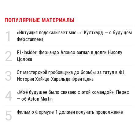
ПОПУЛЯРНЫЕ МАТЕРИАЛЫ
1
«Интуиция подсказывает мне...»: Култхард — о будущем
Ферстаппена
2
F1-Insider: Фернандо Алонсо загнал в долги Николу
Цолова
3
От мастерской гробовщика до борьбы за титул в Ф1.
История Хайнца-Харальда Френтцена
4
«Моё будущее было связано с этой командой»: Перес
— об Aston Martin
5
Фильм о Формуле 1 должен получить продолжение