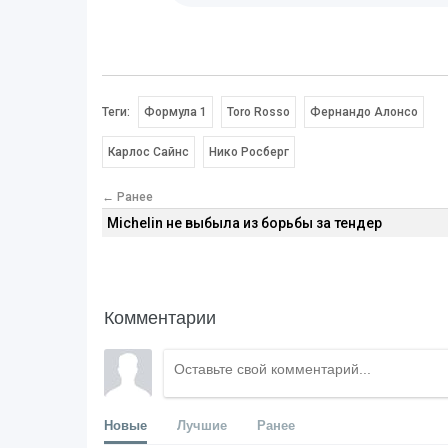
Теги:
Формула 1
Toro Rosso
Фернандо Алонсо
Карлос Сайнс
Нико Росберг
← Ранее
Michelin не выбыла из борьбы за тендер
Комментарии
Новые
Лучшие
Ранее