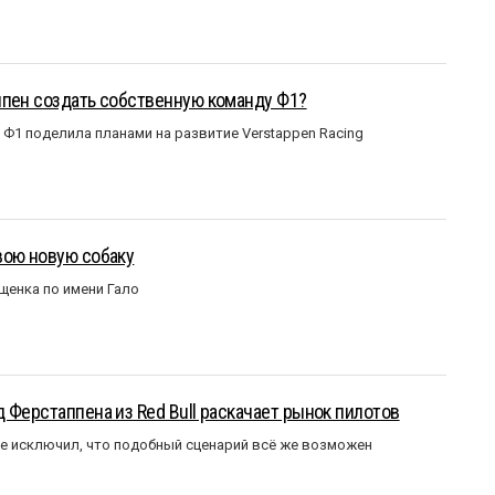
ппен создать собственную команду Ф1?
Ф1 поделила планами на развитие Verstappen Racing
вою новую собаку
щенка по имени Гало
 Ферстаппена из Red Bull раскачает рынок пилотов
е исключил, что подобный сценарий всё же возможен