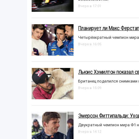
Вчера в 17:01
Планирует ли Макс Ферста
Четырёхкратный чемпион мира 
Вчера в 16:05
Льюис Хэмилтон показал с
Британец поделился снимками 
Вчера в 15:09
Эмерсон Фиттипальди: Уход
Двукратный чемпион мира Ф1 н
Вчера в 14:12