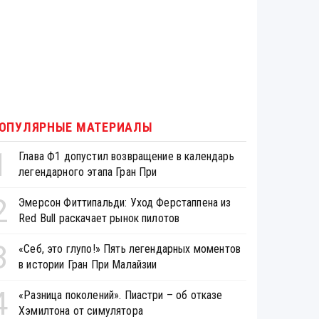
ОПУЛЯРНЫЕ МАТЕРИАЛЫ
1
Глава Ф1 допустил возвращение в календарь
легендарного этапа Гран При
2
Эмерсон Фиттипальди: Уход Ферстаппена из
Red Bull раскачает рынок пилотов
3
«Себ, это глупо!» Пять легендарных моментов
в истории Гран При Малайзии
4
«Разница поколений». Пиастри – об отказе
Хэмилтона от симулятора