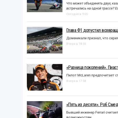
Что может объединять двух, каз
встречались на одной трассе? 
Сегодня в 9:05
Глава Ф1 допустил возвращ
Доменикали признал, что сери
Вчера в 18:55
«Разница поколений». Пиас
Пилот McLaren предпочитает ст
Вчера в 17:58
«Пять из десяти». Роб Смед
Бывший инженер Ferrari считае
возможностям.