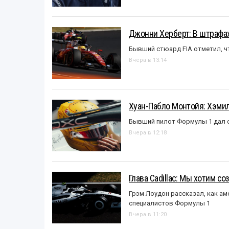
Джонни Херберт: В штрафах
Бывший стюард FIA отметил, ч
Вчера в 13:14
Хуан-Пабло Монтойя: Хэмилт
Бывший пилот Формулы 1 дал с
Вчера в 12:18
Глава Cadillac: Мы хотим с
Грэм Лоудон рассказал, как а
специалистов Формулы 1
Вчера в 11:20