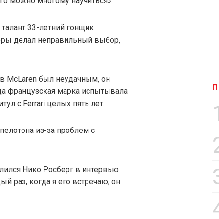
его можно многому научиться».
 талант 33-летний гонщик
ьеры делал неправильный выбор,
 в McLaren был неудачным, он
П
огда французская марка испытывала
тул с Ferrari целых пять лет.
 пелотона из-за проблем с
елился Нико Росберг в интервью
дый раз, когда я его встречаю, он