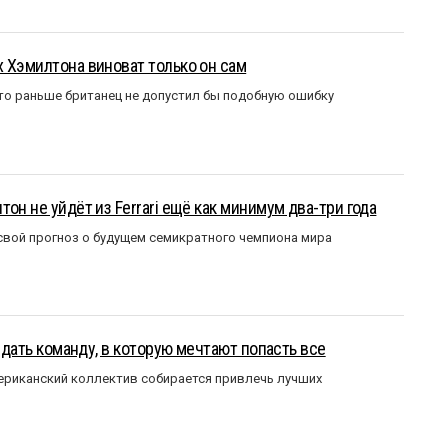
 Хэмилтона виноват только он сам
то раньше британец не допустил бы подобную ошибку
он не уйдёт из Ferrari ещё как минимум два-три года
вой прогноз о будущем семикратного чемпиона мира
оздать команду, в которую мечтают попасть все
мериканский коллектив собирается привлечь лучших