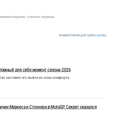
 комментариев, станьте первым.
КОММЕНТАРИИ ДЛЯ САЙТА
CACKL
E
еломный для себя момент сезона-2026
тап заставил его выйти из зоны комфорта
ичии Маркеса и Стоунера в MotoGP. Секрет оказался