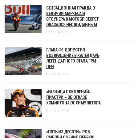
СЕНСАЦИОННАЯ ПРАВДА О
ВЕЛИЧИИ МАРКЕСА И
СТОУНЕРА В MOTOGP. СЕКРЕТ
ОКАЗАЛСЯ НЕОЖИДАННЫМ
Сегодня в 9:05
ГЛАВА Ф1 ДОПУСТИЛ
ВОЗВРАЩЕНИЕ В КАЛЕНДАРЬ
ЛЕГЕНДАРНОГО ЭТАПА ГРАН
ПРИ
Вчера в 18:55
«РАЗНИЦА ПОКОЛЕНИЙ».
ПИАСТРИ – ОБ ОТКАЗЕ
ХЭМИЛТОНА ОТ СИМУЛЯТОРА
Вчера в 17:58
«ПЯТЬ ИЗ ДЕСЯТИ». РОБ
СМЕДЛИ ОЦЕНИЛ ПЕРВУЮ