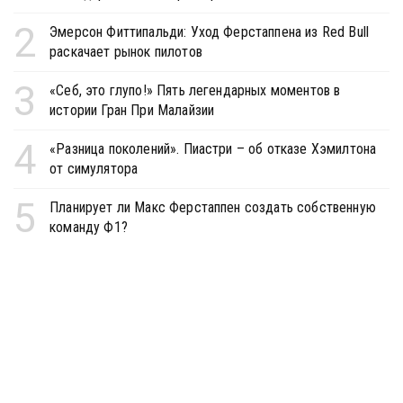
2
Эмерсон Фиттипальди: Уход Ферстаппена из Red Bull
раскачает рынок пилотов
3
«Себ, это глупо!» Пять легендарных моментов в
истории Гран При Малайзии
4
«Разница поколений». Пиастри – об отказе Хэмилтона
от симулятора
5
Планирует ли Макс Ферстаппен создать собственную
команду Ф1?