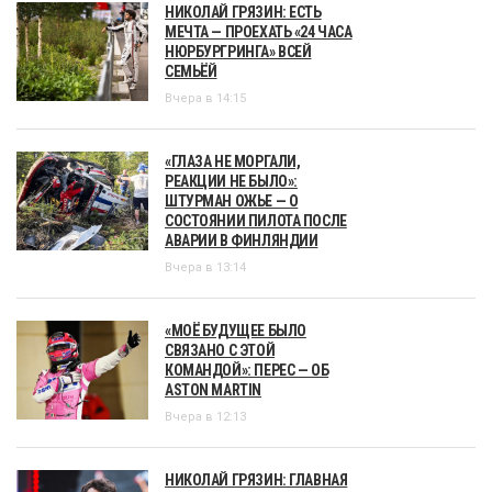
НИКОЛАЙ ГРЯЗИН: ЕСТЬ
МЕЧТА — ПРОЕХАТЬ «24 ЧАСА
НЮРБУРГРИНГА» ВСЕЙ
СЕМЬЁЙ
Вчера в 14:15
«ГЛАЗА НЕ МОРГАЛИ,
РЕАКЦИИ НЕ БЫЛО»:
ШТУРМАН ОЖЬЕ — О
СОСТОЯНИИ ПИЛОТА ПОСЛЕ
АВАРИИ В ФИНЛЯНДИИ
Вчера в 13:14
«МОЁ БУДУЩЕЕ БЫЛО
СВЯЗАНО С ЭТОЙ
КОМАНДОЙ»: ПЕРЕС — ОБ
ASTON MARTIN
Вчера в 12:13
НИКОЛАЙ ГРЯЗИН: ГЛАВНАЯ