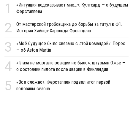
1
«Интуиция подсказывает мне...»: Култхард — о будущем
Ферстаппена
2
От мастерской гробовщика до борьбы за титул в Ф1.
История Хайнца-Харальда Френтцена
3
«Моё будущее было связано с этой командой»: Перес
— об Aston Martin
4
«Глаза не моргали, реакции не было»: штурман Ожье —
о состоянии пилота после аварии в Финляндии
5
«Все сложно». Ферстаппен подвел итог первой
половины сезона