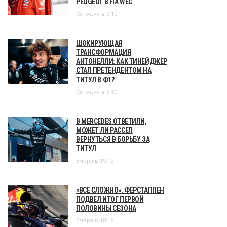
PEUGEOT В FIA WEC
Сегодня в 9:10
ШОКИРУЮЩАЯ
ТРАНСФОРМАЦИЯ
АНТОНЕЛЛИ: КАК ТИНЕЙДЖЕР
СТАЛ ПРЕТЕНДЕНТОМ НА
ТИТУЛ В Ф1?
Сегодня в 8:30
В MERCEDES ОТВЕТИЛИ,
МОЖЕТ ЛИ РАССЕЛ
ВЕРНУТЬСЯ В БОРЬБУ ЗА
ТИТУЛ
Вчера в 19:12
«ВСЕ СЛОЖНО». ФЕРСТАППЕН
ПОДВЕЛ ИТОГ ПЕРВОЙ
ПОЛОВИНЫ СЕЗОНА
Вчера в 18:15