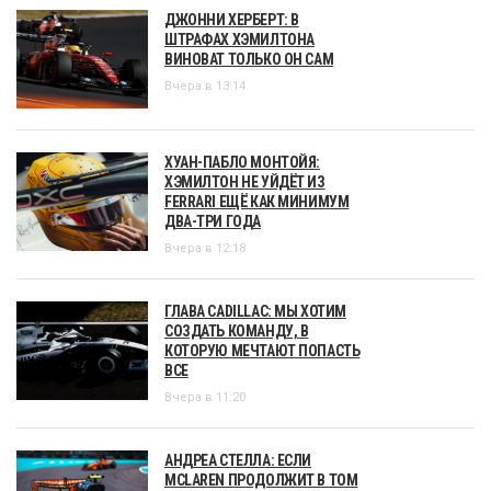
ДЖОННИ ХЕРБЕРТ: В
ШТРАФАХ ХЭМИЛТОНА
ВИНОВАТ ТОЛЬКО ОН САМ
Вчера в 13:14
ХУАН-ПАБЛО МОНТОЙЯ:
ХЭМИЛТОН НЕ УЙДЁТ ИЗ
FERRARI ЕЩЁ КАК МИНИМУМ
ДВА-ТРИ ГОДА
Вчера в 12:18
ГЛАВА CADILLAC: МЫ ХОТИМ
СОЗДАТЬ КОМАНДУ, В
КОТОРУЮ МЕЧТАЮТ ПОПАСТЬ
ВСЕ
Вчера в 11:20
АНДРЕА СТЕЛЛА: ЕСЛИ
MCLAREN ПРОДОЛЖИТ В ТОМ