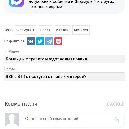
актуальных событий в Формуле 1 и других
гоночных сериях
Теги:
Формула 1
Honda
Баттон
McLaren
Поделиться:
← Ранее
Команды с трепетом ждут новых правил
Позже →
RBR и STR откажутся от новых моторов?
Комментарии