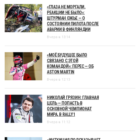
«ГЛАЗА НЕ МОРГАЛИ,
РЕАКЦИИ НЕ БЫЛО»:
ШТУРМАН ОЖЬЕ — О
СОСТОЯНИИ ПИЛОТА ПОСЛЕ
АВАРИИ В ФИНЛЯНДИИ
Вчера в 13:14
«МОЁ БУДУЩЕЕ БЫЛО
СВЯЗАНО С ЭТОЙ
КОМАНДОЙ»: ПЕРЕС — ОБ
ASTON MARTIN
Вчера в 12:13
НИКОЛАЙ ГРЯЗИН: ГЛАВНАЯ
ЦЕЛЬ — ПОПАСТЬ В
ОСНОВНОЙ ЧЕМПИОНАТ
МИРА, В RALLY1
Вчера в 11:12