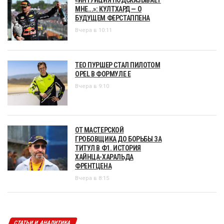
«ИНТУИЦИЯ ПОДСКАЗЫВАЕТ
МНЕ...»: КУЛТХАРД — О
БУДУЩЕМ ФЕРСТАППЕНА
Вчера в 10:11
ТЕО ПУРШЕР СТАЛ ПИЛОТОМ
OPEL В ФОРМУЛЕ Е
Вчера в 9:10
ОТ МАСТЕРСКОЙ
ГРОБОВЩИКА ДО БОРЬБЫ ЗА
ТИТУЛ В Ф1. ИСТОРИЯ
ХАЙНЦА-ХАРАЛЬДА
ФРЕНТЦЕНА
Вчера в 8:15
СТАТЬИ И АНАЛИТИКА