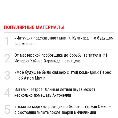
ПОПУЛЯРНЫЕ МАТЕРИАЛЫ
1
«Интуиция подсказывает мне...»: Култхард — о будущем
Ферстаппена
2
От мастерской гробовщика до борьбы за титул в Ф1.
История Хайнца-Харальда Френтцена
3
«Моё будущее было связано с этой командой»: Перес
— об Aston Martin
4
Виталий Петров: Длинная летняя пауза может
несколько помешать Антонелли
5
«Глаза не моргали, реакции не было»: штурман Ожье —
о состоянии пилота после аварии в Финляндии