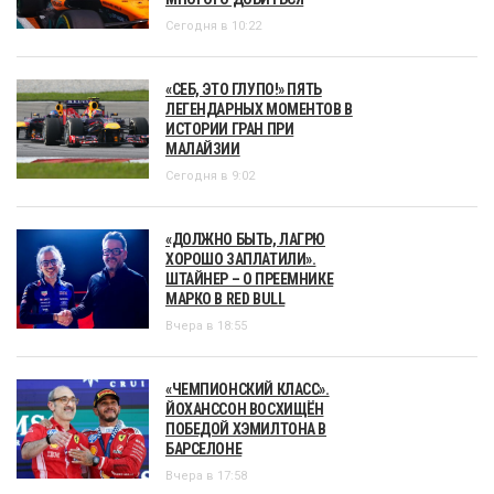
Сегодня в 10:22
«СЕБ, ЭТО ГЛУПО!» ПЯТЬ
ЛЕГЕНДАРНЫХ МОМЕНТОВ В
ИСТОРИИ ГРАН ПРИ
МАЛАЙЗИИ
Сегодня в 9:02
«ДОЛЖНО БЫТЬ, ЛАГРЮ
ХОРОШО ЗАПЛАТИЛИ».
ШТАЙНЕР – О ПРЕЕМНИКЕ
МАРКО В RED BULL
Вчера в 18:55
«ЧЕМПИОНСКИЙ КЛАСС».
ЙОХАНССОН ВОСХИЩЁН
ПОБЕДОЙ ХЭМИЛТОНА В
БАРСЕЛОНЕ
Вчера в 17:58