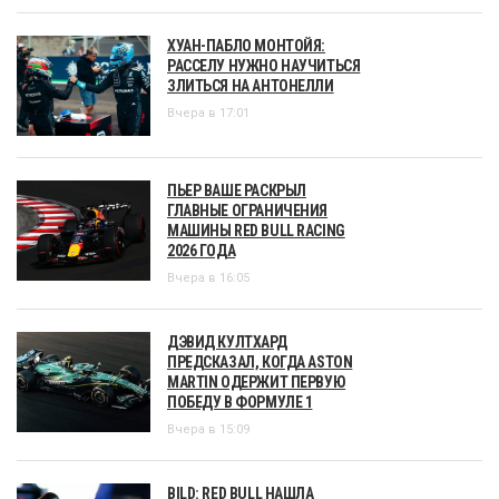
ХУАН-ПАБЛО МОНТОЙЯ:
РАССЕЛУ НУЖНО НАУЧИТЬСЯ
ЗЛИТЬСЯ НА АНТОНЕЛЛИ
Вчера в 17:01
ПЬЕР ВАШЕ РАСКРЫЛ
ГЛАВНЫЕ ОГРАНИЧЕНИЯ
МАШИНЫ RED BULL RACING
2026 ГОДА
Вчера в 16:05
ДЭВИД КУЛТХАРД
ПРЕДСКАЗАЛ, КОГДА ASTON
MARTIN ОДЕРЖИТ ПЕРВУЮ
ПОБЕДУ В ФОРМУЛЕ 1
Вчера в 15:09
BILD: RED BULL НАШЛА