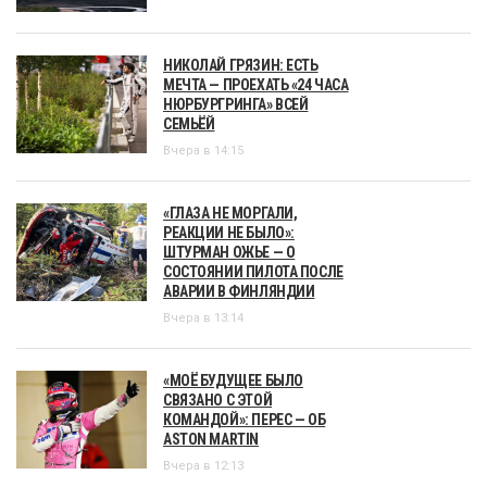
НИКОЛАЙ ГРЯЗИН: ЕСТЬ
МЕЧТА — ПРОЕХАТЬ «24 ЧАСА
НЮРБУРГРИНГА» ВСЕЙ
СЕМЬЁЙ
Вчера в 14:15
«ГЛАЗА НЕ МОРГАЛИ,
РЕАКЦИИ НЕ БЫЛО»:
ШТУРМАН ОЖЬЕ — О
СОСТОЯНИИ ПИЛОТА ПОСЛЕ
АВАРИИ В ФИНЛЯНДИИ
Вчера в 13:14
«МОЁ БУДУЩЕЕ БЫЛО
СВЯЗАНО С ЭТОЙ
КОМАНДОЙ»: ПЕРЕС — ОБ
ASTON MARTIN
Вчера в 12:13