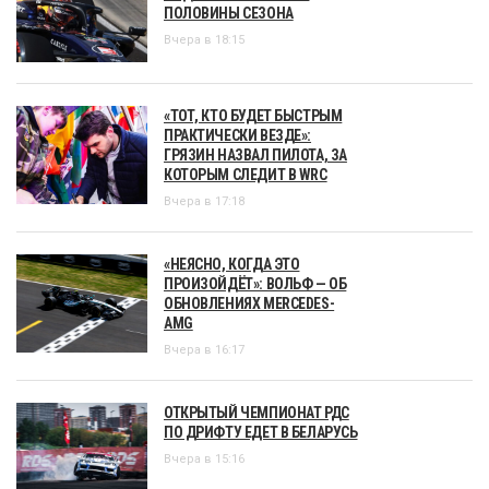
ПОЛОВИНЫ СЕЗОНА
Вчера в 18:15
«ТОТ, КТО БУДЕТ БЫСТРЫМ
ПРАКТИЧЕСКИ ВЕЗДЕ»:
ГРЯЗИН НАЗВАЛ ПИЛОТА, ЗА
КОТОРЫМ СЛЕДИТ В WRC
Вчера в 17:18
«НЕЯСНО, КОГДА ЭТО
ПРОИЗОЙДЁТ»: ВОЛЬФ — ОБ
ОБНОВЛЕНИЯХ MERCEDES-
AMG
Вчера в 16:17
ОТКРЫТЫЙ ЧЕМПИОНАТ РДС
ПО ДРИФТУ ЕДЕТ В БЕЛАРУСЬ
Вчера в 15:16