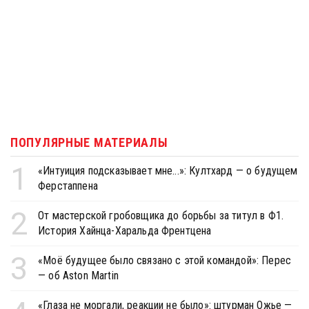
ПОПУЛЯРНЫЕ МАТЕРИАЛЫ
1
«Интуиция подсказывает мне...»: Култхард — о будущем
Ферстаппена
2
От мастерской гробовщика до борьбы за титул в Ф1.
История Хайнца-Харальда Френтцена
3
«Моё будущее было связано с этой командой»: Перес
— об Aston Martin
«Глаза не моргали, реакции не было»: штурман Ожье —