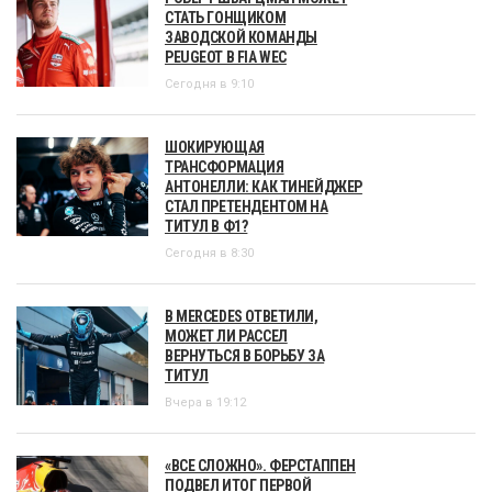
СТАТЬ ГОНЩИКОМ
ЗАВОДСКОЙ КОМАНДЫ
PEUGEOT В FIA WEC
Сегодня в 9:10
ШОКИРУЮЩАЯ
ТРАНСФОРМАЦИЯ
АНТОНЕЛЛИ: КАК ТИНЕЙДЖЕР
СТАЛ ПРЕТЕНДЕНТОМ НА
ТИТУЛ В Ф1?
Сегодня в 8:30
В MERCEDES ОТВЕТИЛИ,
МОЖЕТ ЛИ РАССЕЛ
ВЕРНУТЬСЯ В БОРЬБУ ЗА
ТИТУЛ
Вчера в 19:12
«ВСЕ СЛОЖНО». ФЕРСТАППЕН
ПОДВЕЛ ИТОГ ПЕРВОЙ