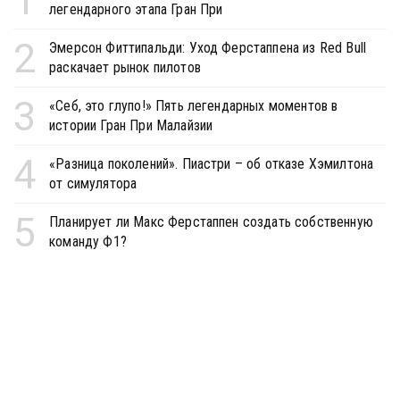
1
легендарного этапа Гран При
2
Эмерсон Фиттипальди: Уход Ферстаппена из Red Bull
раскачает рынок пилотов
3
«Себ, это глупо!» Пять легендарных моментов в
истории Гран При Малайзии
4
«Разница поколений». Пиастри – об отказе Хэмилтона
от симулятора
5
Планирует ли Макс Ферстаппен создать собственную
команду Ф1?