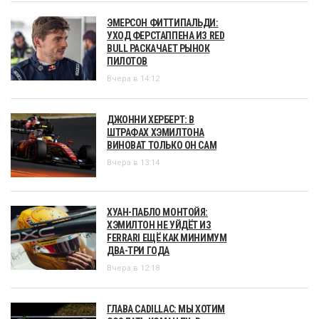
ЭМЕРСОН ФИТТИПАЛЬДИ:
УХОД ФЕРСТАППЕНА ИЗ RED
BULL РАСКАЧАЕТ РЫНОК
ПИЛОТОВ
Вчера в 14:12
ДЖОННИ ХЕРБЕРТ: В
ШТРАФАХ ХЭМИЛТОНА
ВИНОВАТ ТОЛЬКО ОН САМ
Вчера в 13:14
ХУАН-ПАБЛО МОНТОЙЯ:
ХЭМИЛТОН НЕ УЙДЁТ ИЗ
FERRARI ЕЩЁ КАК МИНИМУМ
ДВА-ТРИ ГОДА
Вчера в 12:18
ГЛАВА CADILLAC: МЫ ХОТИМ