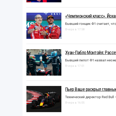
«Чемпионский класс». Йох
Бывший гонщик Ф1 считает, что
Вчера в 17:58
Хуан-Пабло Монтойя: Рассе
Бывший пилот Ф1 назвал неожи
Вчера в 17:01
Пьер Ваше раскрыл главные
Технический директор Red Bull 
Вчера в 16:05