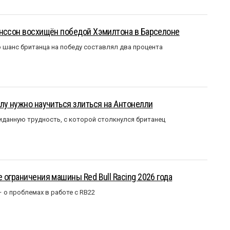
анссон восхищён победой Хэмилтона в Барселоне
 шанс британца на победу составлял два процента
лу нужно научиться злиться на Антонелли
данную трудность, с которой столкнулся британец
 ограничения машины Red Bull Racing 2026 года
– о проблемах в работе с RB22