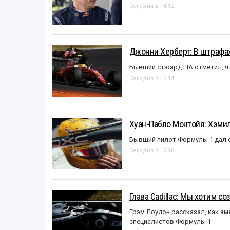
Сегодня в 14:12
Джонни Херберт: В штрафах
Бывший стюард FIA отметил, ч
Сегодня в 13:14
Хуан-Пабло Монтойя: Хэмилт
Бывший пилот Формулы 1 дал с
Сегодня в 12:18
Глава Cadillac: Мы хотим с
Грэм Лоудон рассказал, как а
специалистов Формулы 1