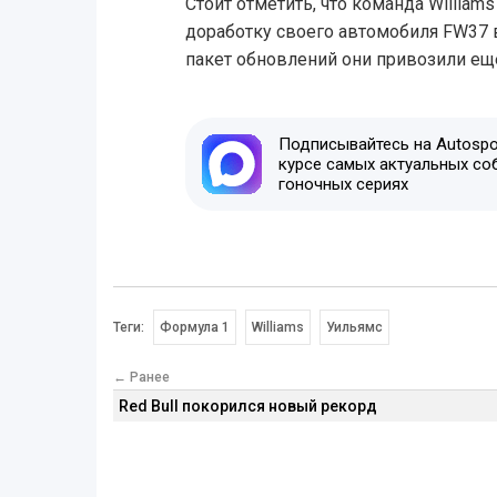
Стоит отметить, что команда William
доработку своего автомобиля FW37 в
пакет обновлений они привозили еще
Подписывайтесь на Autospor
курсе самых актуальных со
гоночных сериях
Теги:
Формула 1
Williams
Уильямс
← Ранее
Red Bull покорился новый рекорд