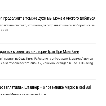
en продолжит в том же духе, мы можем многого добиться
ллектива считает, что команда сохраняет шансы побороться за
торов
ендарных моментов в истории Гран При Малайзии
ri, первая победа Кими Райкконена в Формуле 1, драма Льюиса
з-за тропического ливня и, конечно, скандал в Red Bull Racing
о заплатили». Штайнер – о преемнике Марко в Red Bull
валил Мекиса за отличный шаг