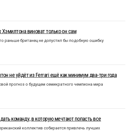
 Хэмилтона виноват только он сам
то раньше британец не допустил бы подобную ошибку
он не уйдёт из Ferrari ещё как минимум два-три года
вой прогноз о будущем семикратного чемпиона мира
оздать команду, в которую мечтают попасть все
мериканский коллектив собирается привлечь лучших