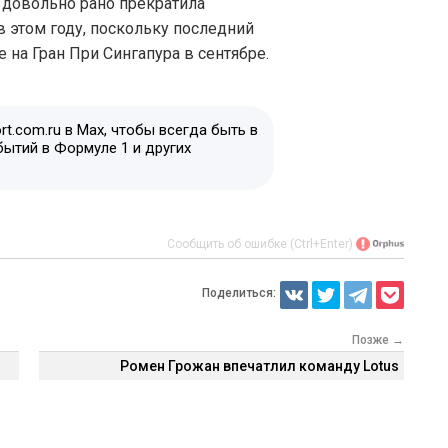
s довольно рано прекратила
 этом году, поскольку последний
 на Гран При Сингапура в сентябре.
t.com.ru в Max, чтобы всегда быть в
бытий в Формуле 1 и других
Сообщить об ошибке (Ctrl+Enter)
Поделиться:
Позже →
Ромен Грожан впечатлил команду Lotus