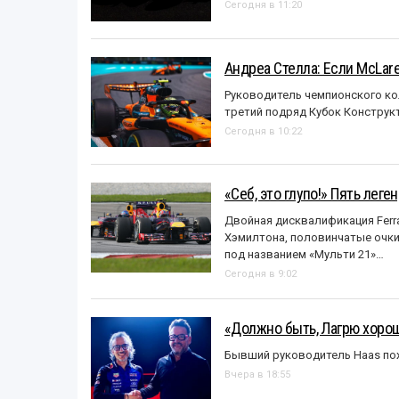
Сегодня в 11:20
Андреа Стелла: Если McLar
Руководитель чемпионского ко
третий подряд Кубок Конструк
Сегодня в 10:22
«Себ, это глупо!» Пять лег
Двойная дисквалификация Ferra
Хэмилтона, половинчатые очки и
под названием «Mульти 21»…
Сегодня в 9:02
«Должно быть, Лагрю хорош
Бывший руководитель Haas пох
Вчера в 18:55