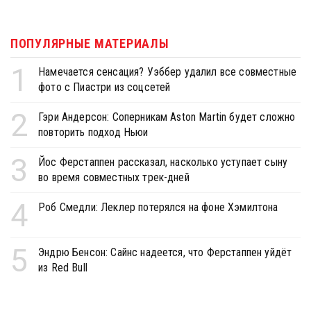
ПОПУЛЯРНЫЕ МАТЕРИАЛЫ
1
Намечается сенсация? Уэббер удалил все совместные
фото с Пиастри из соцсетей
2
Гэри Андерсон: Соперникам Aston Martin будет сложно
повторить подход Ньюи
3
Йос Ферстаппен рассказал, насколько уступает сыну
во время совместных трек-дней
4
Роб Смедли: Леклер потерялся на фоне Хэмилтона
5
Эндрю Бенсон: Сайнс надеется, что Ферстаппен уйдёт
из Red Bull