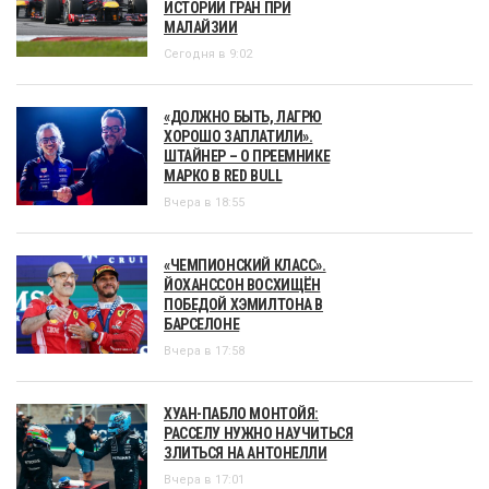
ИСТОРИИ ГРАН ПРИ
МАЛАЙЗИИ
Сегодня в 9:02
«ДОЛЖНО БЫТЬ, ЛАГРЮ
ХОРОШО ЗАПЛАТИЛИ».
ШТАЙНЕР – О ПРЕЕМНИКЕ
МАРКО В RED BULL
Вчера в 18:55
«ЧЕМПИОНСКИЙ КЛАСС».
ЙОХАНССОН ВОСХИЩЁН
ПОБЕДОЙ ХЭМИЛТОНА В
БАРСЕЛОНЕ
Вчера в 17:58
ХУАН-ПАБЛО МОНТОЙЯ:
РАССЕЛУ НУЖНО НАУЧИТЬСЯ
ЗЛИТЬСЯ НА АНТОНЕЛЛИ
Вчера в 17:01