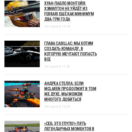
ХУАН-ПАБЛО МОНТОЙЯ:
ХЭМИЛТОН НЕ УЙДЁТ ИЗ
FERRARI ЕЩЁ КАК МИНИМУМ
ДВА-ТРИ ГОДА
Сегодня в 12:18
ГЛАВА CADILLAC: МЫ ХОТИМ
СОЗДАТЬ КОМАНДУ, В
КОТОРУЮ МЕЧТАЮТ ПОПАСТЬ
ВСЕ
Сегодня в 11:20
АНДРЕА СТЕЛЛА: ЕСЛИ
MCLAREN ПРОДОЛЖИТ В ТОМ
ЖЕ ДУХЕ, МЫ МОЖЕМ
МНОГОГО ДОБИТЬСЯ
Сегодня в 10:22
«СЕБ, ЭТО ГЛУПО!» ПЯТЬ
ЛЕГЕНДАРНЫХ МОМЕНТОВ В