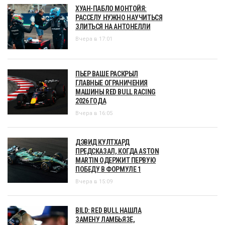
ХУАН-ПАБЛО МОНТОЙЯ:
РАССЕЛУ НУЖНО НАУЧИТЬСЯ
ЗЛИТЬСЯ НА АНТОНЕЛЛИ
Вчера в 17:01
ПЬЕР ВАШЕ РАСКРЫЛ
ГЛАВНЫЕ ОГРАНИЧЕНИЯ
МАШИНЫ RED BULL RACING
2026 ГОДА
Вчера в 16:05
ДЭВИД КУЛТХАРД
ПРЕДСКАЗАЛ, КОГДА ASTON
MARTIN ОДЕРЖИТ ПЕРВУЮ
ПОБЕДУ В ФОРМУЛЕ 1
Вчера в 15:09
BILD: RED BULL НАШЛА
ЗАМЕНУ ЛАМБЬЯЗЕ,