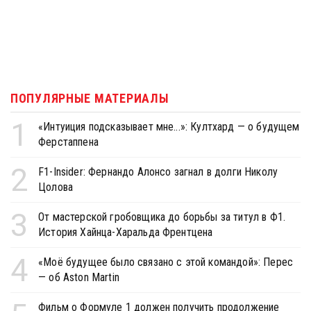
ПОПУЛЯРНЫЕ МАТЕРИАЛЫ
1
«Интуиция подсказывает мне...»: Култхард — о будущем
Ферстаппена
2
F1-Insider: Фернандо Алонсо загнал в долги Николу
Цолова
3
От мастерской гробовщика до борьбы за титул в Ф1.
История Хайнца-Харальда Френтцена
4
«Моё будущее было связано с этой командой»: Перес
— об Aston Martin
Фильм о Формуле 1 должен получить продолжение