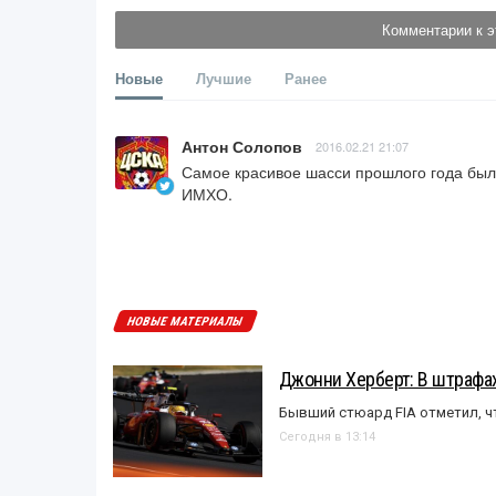
Комментарии к э
Новые
Лучшие
Ранее
Антон Солопов
2016.02.21 21:07
Самое красивое шасси прошлого года былу 
ИМХО.
НОВЫЕ МАТЕРИАЛЫ
Джонни Херберт: В штрафах
Бывший стюард FIA отметил, ч
Сегодня в 13:14