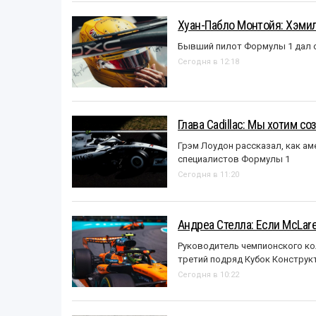
Хуан-Пабло Монтойя: Хэмилт
Бывший пилот Формулы 1 дал с
Сегодня в 12:18
Глава Cadillac: Мы хотим с
Грэм Лоудон рассказал, как а
специалистов Формулы 1
Сегодня в 11:20
Андреа Стелла: Если McLar
Руководитель чемпионского ко
третий подряд Кубок Конструк
Сегодня в 10:22