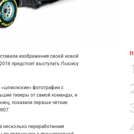
П
ставила изображения своей новой
-2016 предстоит выступать Льюису
 «шпионские» фотографии с
ьшие тизеры от самой команды, и
нец, показали первые чёткие
W07.
а несколько переработанная
ы по сравнению с прошлогодней