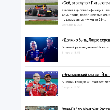
«Себ, это глупо!» Пять лег
Двойная дисквалификация Ferra
Хэмилтона, половинчатые очки и
под названием «Mульти 21»…
Сегодня в 9:02
«Должно быть, Лагрю хорош
Бывший руководитель Haas пох
Вчера в 18:55
«Чемпионский класс». Йох
Бывший гонщик Ф1 считает, что
Вчера в 17:58
Хуан-Пабло Монтойя: Рассе