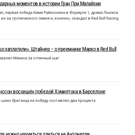
ендарных моментов в истории Гран При Малайзии
ri, первая победа Кими Райкконена в Формуле 1, драма Льюиса
з-за тропического ливня и, конечно, скандал в Red Bull Racing
о заплатили». Штайнер – о преемнике Марко в Red Bull
валил Мекиса за отличный шаг
анссон восхищён победой Хэмилтона в Барселоне
 шанс британца на победу составлял два процента
лу нужно научиться злиться на Антонелли