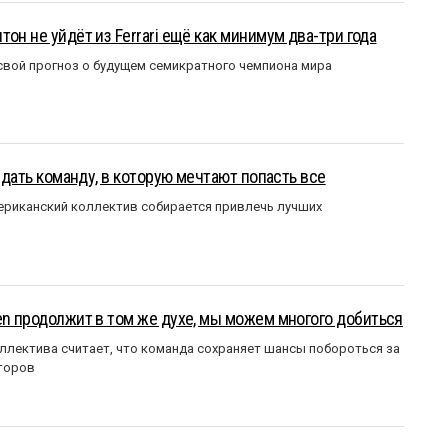
он не уйдёт из Ferrari ещё как минимум два-три года
вой прогноз о будущем семикратного чемпиона мира
оздать команду, в которую мечтают попасть все
мериканский коллектив собирается привлечь лучших
en продолжит в том же духе, мы можем многого добиться
ллектива считает, что команда сохраняет шансы побороться за
торов