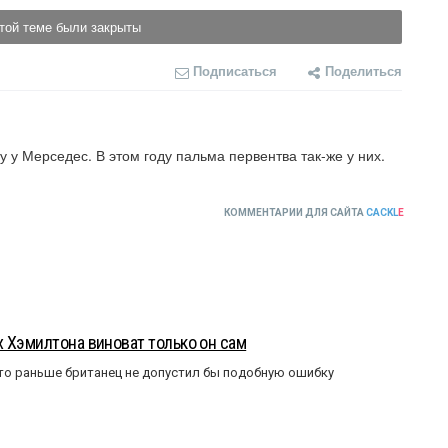
той теме были закрыты
Подписаться
Поделиться
у Мерседес. В этом году пальма первентва так-же у них. 
КОММЕНТАРИИ ДЛЯ САЙТА
CACKL
E
 Хэмилтона виноват только он сам
то раньше британец не допустил бы подобную ошибку