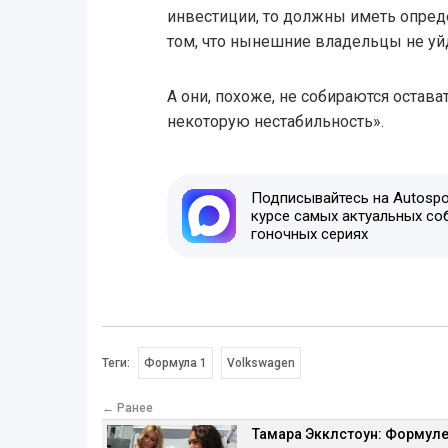
инвестиции, то должны иметь опред
том, что нынешние владельцы не уй
А они, похоже, не собираются остават
некоторую нестабильность».
Подписывайтесь на Autospor
курсе самых актуальных со
гоночных сериях
Теги:
Формула 1
Volkswagen
← Ранее
Тамара Экклстоун: Формуле