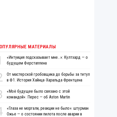
ОПУЛЯРНЫЕ МАТЕРИАЛЫ
1
«Интуиция подсказывает мне...»: Култхард — о
будущем Ферстаппена
2
От мастерской гробовщика до борьбы за титул
в Ф1. История Хайнца-Харальда Френтцена
3
«Моё будущее было связано с этой
командой»: Перес — об Aston Martin
4
«Глаза не моргали, реакции не было»: штурман
Ожье — о состоянии пилота после аварии в