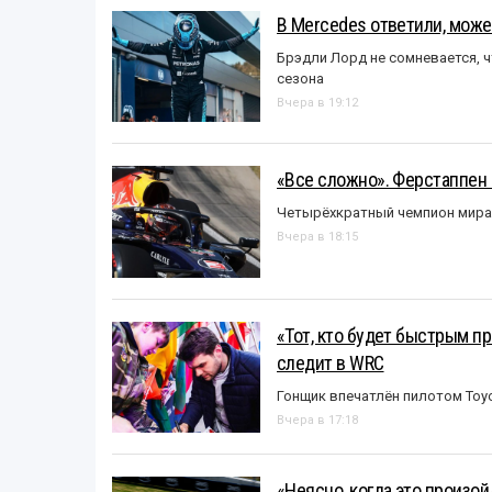
В Mercedes ответили, может
Брэдли Лорд не сомневается, 
сезона
Вчера в 19:12
«Все сложно». Ферстаппен 
Четырёхкратный чемпион мира 
Вчера в 18:15
«Тот, кто будет быстрым пр
следит в WRC
Гонщик впечатлён пилотом Toy
Вчера в 17:18
«Неясно, когда это произо