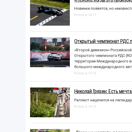
Новинки появятся, но неизвест
Вчера в 16:17
Открытый чемпионат РДС п
«Второй дивизион» Российской
Открытого чемпионата РДС (RDS
территории Международного вы
большого международного авт
Вчера в 15:16
Николай Грязин: Есть мечта
Раллист нацелился на легенда
Вчера в 14:15