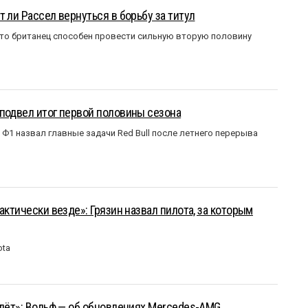
 ли Рассел вернуться в борьбу за титул
что британец способен провести сильную вторую половину
подвел итог первой половины сезона
Ф1 назвал главные задачи Red Bull после летнего перерыва
актически везде»: Грязин назвал пилота, за которым
ota
йдёт»: Вольф — об обновлениях Mercedes-AMG