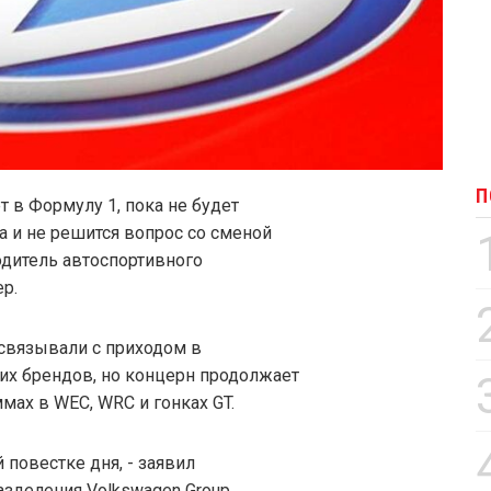
П
т в Формулу 1, пока не будет
а и не решится вопрос со сменой
одитель автоспортивного
р.
связывали с приходом в
оих брендов, но концерн продолжает
мах в WEC, WRC и гонках GT.
 повестке дня, - заявил
азделения Volkswagen Group