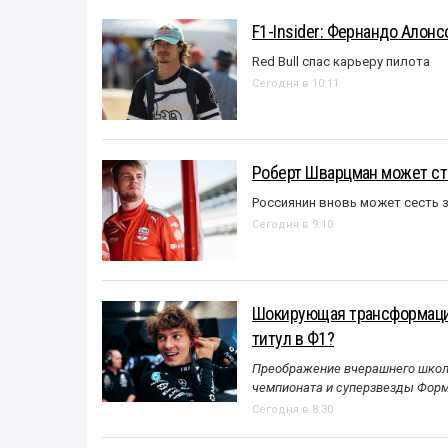
F1-Insider: Фернандо Алонс
Red Bull спас карьеру пилота
Сегодня в 10:11
Роберт Шварцман может ст
Россиянин вновь может сесть з
Сегодня в 9:10
Шокирующая трансформация
титул в Ф1?
Преображение вчерашнего школь
чемпионата и суперзвезды Форм
Сегодня в 8:30