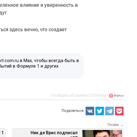
елённое влияние и уверенность в
дут.
ься здесь вечно, что создает
t.com.ru в Max, чтобы всегда быть в
бытий в Формуле 1 и других
Сообщить об ошибке (Ctrl+Enter)
Поделиться:
Позже →
 1
Ник де Врис подписал