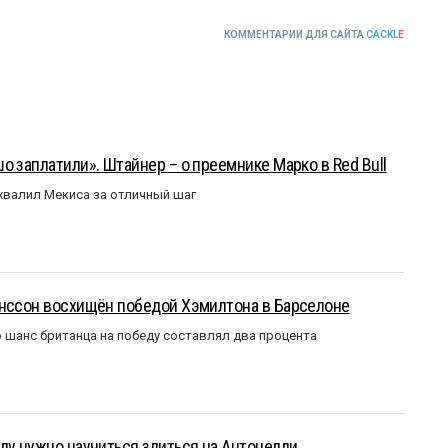
КОММЕНТАРИИ ДЛЯ САЙТА
CACKL
E
о заплатили». Штайнер – о преемнике Марко в Red Bull
валил Мекиса за отличный шаг
анссон восхищён победой Хэмилтона в Барселоне
 шанс британца на победу составлял два процента
лу нужно научиться злиться на Антонелли