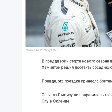
Фото: LAT Photographic
В преддверии старта нового сезона 
Хэмилтон решил посетить соседню
Правда, эта поездка принесла брита
Сначала Льюису не понравилось то, 
City в Окленде.