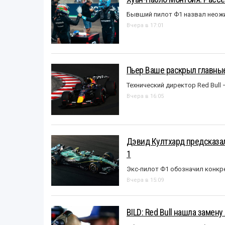
Бывший пилот Ф1 назвал неожи
Вчера в 17:01
Пьер Ваше раскрыл главные
Технический директор Red Bull 
Вчера в 16:05
Дэвид Култхард предсказал
1
Экс-пилот Ф1 обозначил конкр
Вчера в 15:09
BILD: Red Bull нашла замен