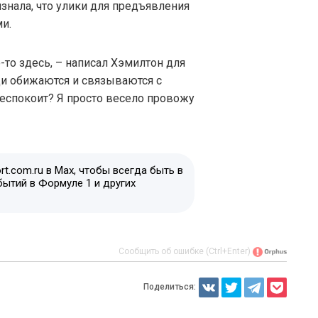
знала, что улики для предъявления
и.
-то здесь, – написал Хэмилтон для
ди обижаются и связываются с
беспокоит? Я просто весело провожу
t.com.ru в Max, чтобы всегда быть в
бытий в Формуле 1 и других
Сообщить об ошибке (Ctrl+Enter)
Поделиться: