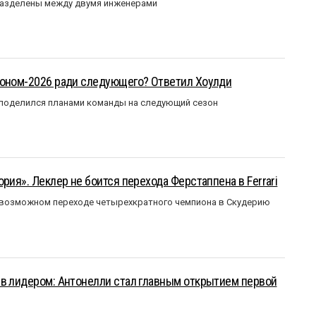
разделены между двумя инженерами
зоном-2026 ради следующего? Ответил Хоулди
 поделился планами команды на следующий сезон
рия». Леклер не боится перехода Ферстаппена в Ferrari
 возможном переходе четырехкратного чемпиона в Скудерию
ыв лидером: Антонелли стал главным открытием первой