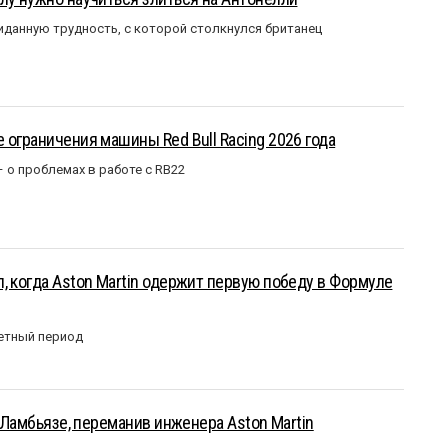
данную трудность, с которой столкнулся британец
 ограничения машины Red Bull Racing 2026 года
– о проблемах в работе с RB22
, когда Aston Martin одержит первую победу в Формуле
етный период
у Ламбьязе, переманив инженера Aston Martin