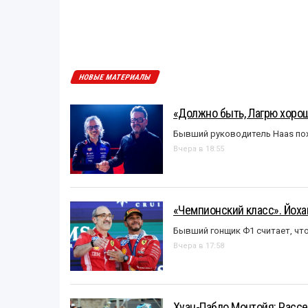
НОВЫЕ МАТЕРИАЛЫ
«Должно быть, Лагрю хорош
Бывший руководитель Haas пох
Вчера в 18:55
«Чемпионский класс». Йох
Бывший гонщик Ф1 считает, что
Вчера в 17:58
Хуан-Пабло Монтойя: Рассе