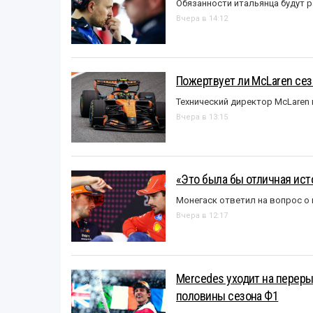
Обязанности итальянца будут 
Вчера в 14:12
Пожертвует ли McLaren се
Технический директор McLaren
Вчера в 13:15
«Это была бы отличная исто
Монегаск ответил на вопрос о
Вчера в 12:17
Mercedes уходит на перер
половины сезона Ф1