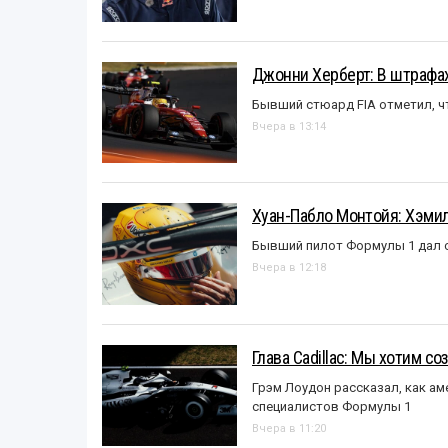
Джонни Херберт: В штрафах
Бывший стюард FIA отметил, ч
Вчера в 13:14
Хуан-Пабло Монтойя: Хэмилт
Бывший пилот Формулы 1 дал с
Вчера в 12:18
Глава Cadillac: Мы хотим с
Грэм Лоудон рассказал, как а
специалистов Формулы 1
Вчера в 11:20