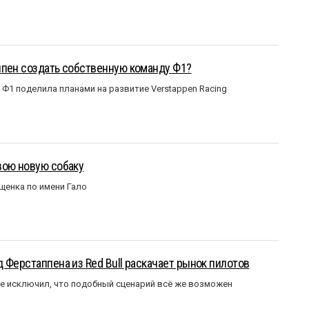
ппен создать собственную команду Ф1?
Ф1 поделила планами на развитие Verstappen Racing
вою новую собаку
щенка по имени Гало
 Ферстаппена из Red Bull раскачает рынок пилотов
е исключил, что подобный сценарий всё же возможен