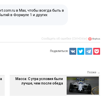
t.com.ru в Max, чтобы всегда быть в
бытий в Формуле 1 и других
Сообщить об ошибке (Ctrl+Enter)
Поделиться:
Позже →
на
Масса: С утра условия были
лучше, чем после обеда