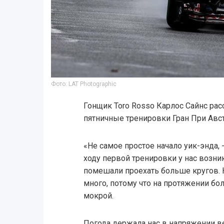
Фото: LAT Photographic
Гонщик Toro Rosso Карлос Сайнс расс
пятничные тренировки Гран При Авс
«Не самое простое начало уик-энда, 
ходу первой тренировки у нас возн
помешали проехать больше кругов. Н
много, потому что на протяжении бо
мокрой.
Погода держала нас в напряжении ве