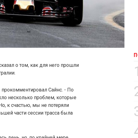
П
казал о том, как для него прошли
тралии.
- прокомментировал Сайнс. - По
икло несколько проблем, которые
о, к счастью, мы не потеряли
льшей части сессии трасса была
сь день, но, по крайней мере,