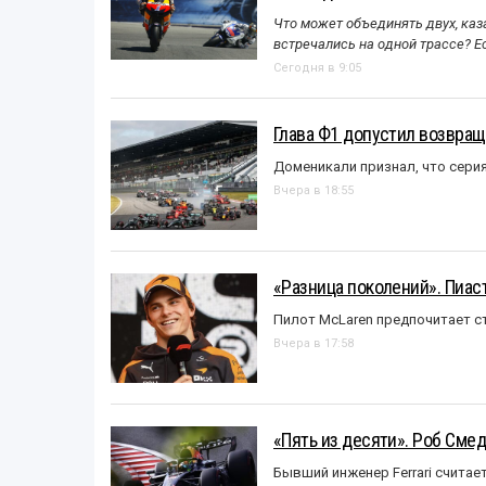
Что может объединять двух, каз
встречались на одной трассе? 
Сегодня в 9:05
Глава Ф1 допустил возвращ
Доменикали признал, что сери
Вчера в 18:55
«Разница поколений». Пиас
Пилот McLaren предпочитает ст
Вчера в 17:58
«Пять из десяти». Роб Смед
Бывший инженер Ferrari считае