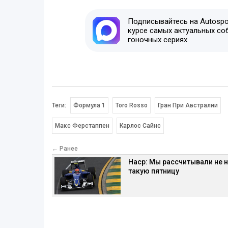
Подписывайтесь на Autospor
курсе самых актуальных со
гоночных сериях
Теги:
Формула 1
Toro Rosso
Гран При Австралии
Макс Ферстаппен
Карлос Сайнс
← Ранее
Наср: Мы рассчитывали не 
такую пятницу