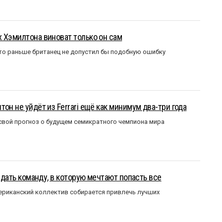
 Хэмилтона виноват только он сам
то раньше британец не допустил бы подобную ошибку
он не уйдёт из Ferrari ещё как минимум два-три года
вой прогноз о будущем семикратного чемпиона мира
оздать команду, в которую мечтают попасть все
мериканский коллектив собирается привлечь лучших