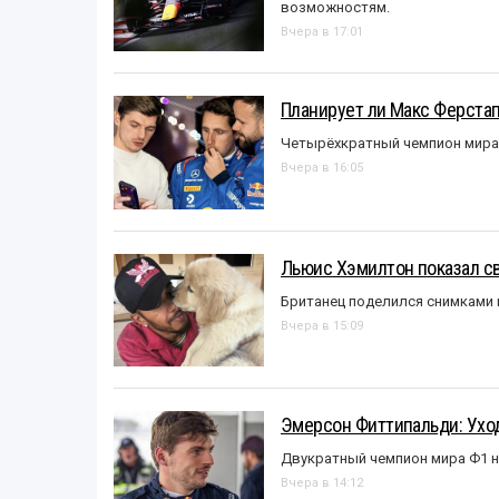
возможностям.
Вчера в 17:01
Планирует ли Макс Ферста
Четырёхкратный чемпион мира 
Вчера в 16:05
Льюис Хэмилтон показал с
Британец поделился снимками 
Вчера в 15:09
Эмерсон Фиттипальди: Уход
Двукратный чемпион мира Ф1 н
Вчера в 14:12