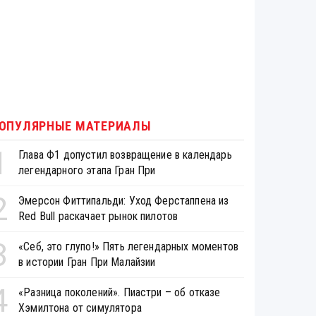
ОПУЛЯРНЫЕ МАТЕРИАЛЫ
1
Глава Ф1 допустил возвращение в календарь
легендарного этапа Гран При
2
Эмерсон Фиттипальди: Уход Ферстаппена из
Red Bull раскачает рынок пилотов
3
«Себ, это глупо!» Пять легендарных моментов
в истории Гран При Малайзии
4
«Разница поколений». Пиастри – об отказе
Хэмилтона от симулятора