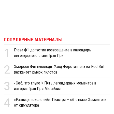
ПОПУЛЯРНЫЕ МАТЕРИАЛЫ
1
Глава Ф1 допустил возвращение в календарь
легендарного этапа Гран При
2
Эмерсон Фиттипальди: Уход Ферстаппена из Red Bull
раскачает рынок пилотов
3
«Себ, это глупо!» Пять легендарных моментов в
истории Гран При Малайзии
4
«Разница поколений». Пиастри – об отказе Хэмилтона
от симулятора