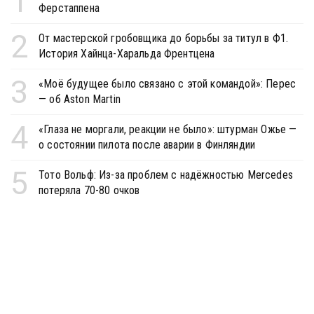
1
Ферстаппена
2
От мастерской гробовщика до борьбы за титул в Ф1.
История Хайнца-Харальда Френтцена
3
«Моё будущее было связано с этой командой»: Перес
— об Aston Martin
4
«Глаза не моргали, реакции не было»: штурман Ожье —
о состоянии пилота после аварии в Финляндии
5
Тото Вольф: Из-за проблем с надёжностью Mercedes
потеряла 70-80 очков