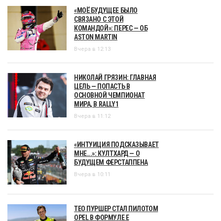
«МОЁ БУДУЩЕЕ БЫЛО
СВЯЗАНО С ЭТОЙ
КОМАНДОЙ»: ПЕРЕС — ОБ
ASTON MARTIN
Вчера в 12:13
НИКОЛАЙ ГРЯЗИН: ГЛАВНАЯ
ЦЕЛЬ — ПОПАСТЬ В
ОСНОВНОЙ ЧЕМПИОНАТ
МИРА, В RALLY1
Вчера в 11:12
«ИНТУИЦИЯ ПОДСКАЗЫВАЕТ
МНЕ...»: КУЛТХАРД — О
БУДУЩЕМ ФЕРСТАППЕНА
Вчера в 10:11
ТЕО ПУРШЕР СТАЛ ПИЛОТОМ
OPEL В ФОРМУЛЕ Е