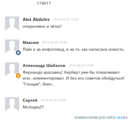
174017
Alex Abdulov
2016.04.02 17:05
оперативно и чётко!
Максим
2016.04.02 16:09
Лайк и за инфоповод, и за то, как написана новость.
Александр Шабасов
2016.04.02 14:53
Фернандо красавец! Херберт уже-бы помалкивал 
или...комментировал. И без его советов обойдуться! 
"Гонщик", блин...
Сергей
2016.04.02 14:28
Молодец!!!
КОММЕНТАРИИ ДЛЯ САЙТА
CACKL
E