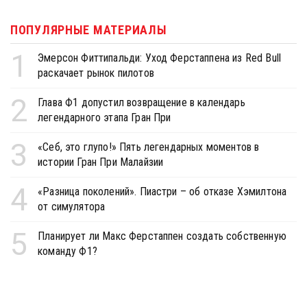
ПОПУЛЯРНЫЕ МАТЕРИАЛЫ
1
Эмерсон Фиттипальди: Уход Ферстаппена из Red Bull
раскачает рынок пилотов
2
Глава Ф1 допустил возвращение в календарь
легендарного этапа Гран При
3
«Себ, это глупо!» Пять легендарных моментов в
истории Гран При Малайзии
4
«Разница поколений». Пиастри – об отказе Хэмилтона
от симулятора
5
Планирует ли Макс Ферстаппен создать собственную
команду Ф1?