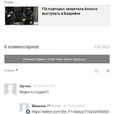
Позже →
FIA повторно запретила Алонсо
выступать в Бахрейне
6 комментариев
Комментарии к этой теме были закрыты
Новые
Артем
2016.04.02 17:56
Видео в студию!!!
Максим
Артем
2016.04.02 20:47
https://twitter.com/Ste_F1/status/716232435353