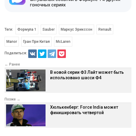
гоночных сериях
Теги:
Формула 1
Sauber
Маркус Эрикссон
Renault
Manor
Гран При Китая
McLaren
Поделиться:
← Ранее
В новой серии Ф3 Лайт может быть
использовано шасси Ф4
Позже →
Хюлькенберг: Force India может
финишировать четвертой