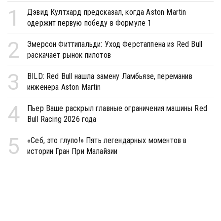
1
Дэвид Култхард предсказал, когда Aston Martin
одержит первую победу в Формуле 1
2
Эмерсон Фиттипальди: Уход Ферстаппена из Red Bull
раскачает рынок пилотов
3
BILD: Red Bull нашла замену Ламбьязе, переманив
инженера Aston Martin
4
Пьер Ваше раскрыл главные ограничения машины Red
Bull Racing 2026 года
5
«Себ, это глупо!» Пять легендарных моментов в
истории Гран При Малайзии