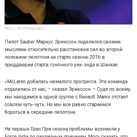
Фото: LAT Photographic
Пилот Sauber Маркус Эрикссон поделился своими
мыслями относительно расстановки сил во второй
половине пелотона на старте сезона-2016 в
преддверии старта гоночного уик-энда в Шанхае.
«McLaren добилась немалого прогресса. Эта команда
отдалилась от нас, – сказал Эрикссон. – Судя по всему,
мы находимся в одной группе с Renault. Manor отстает
совсем чуть-чуть. Но мы все равно стараемся
бороться в середине пелотона.
На первых Гран При сезона проблемы возникли у
Force India по различным причинам. Могу сказать, что