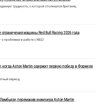
данную трудность, с которой столкнулся британец
 ограничения машины Red Bull Racing 2026 года
– о проблемах в работе с RB22
, когда Aston Martin одержит первую победу в Формуле
етный период
у Ламбьязе, переманив инженера Aston Martin