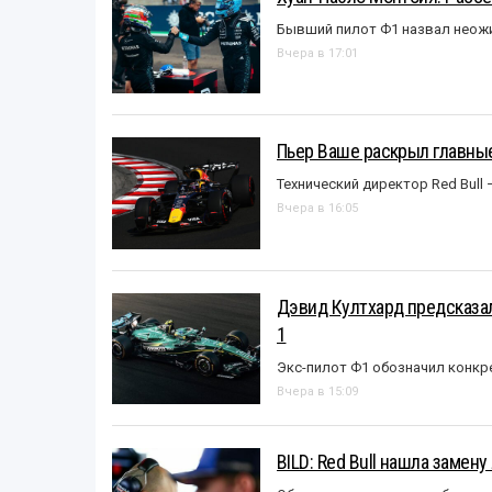
Бывший пилот Ф1 назвал неожи
Вчера в 17:01
Пьер Ваше раскрыл главные
Технический директор Red Bull 
Вчера в 16:05
Дэвид Култхард предсказал
1
Экс-пилот Ф1 обозначил конкр
Вчера в 15:09
BILD: Red Bull нашла замен