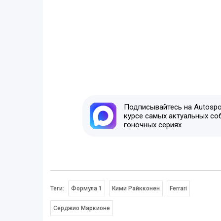
Подписывайтесь на Autospor
курсе самых актуальных со
гоночных сериях
Теги:
Формула 1
Кими Райкконен
Ferrari
Серджио Маркионе