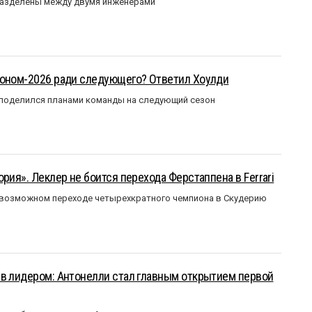
разделены между двумя инженерами
зоном-2026 ради следующего? Ответил Хоулди
 поделился планами команды на следующий сезон
рия». Леклер не боится перехода Ферстаппена в Ferrari
 возможном переходе четырехкратного чемпиона в Скудерию
ыв лидером: Антонелли стал главным открытием первой