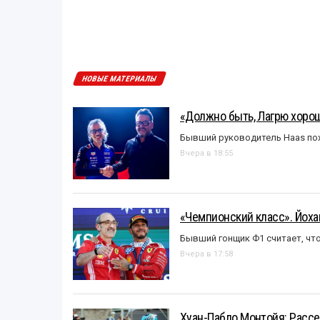
НОВЫЕ МАТЕРИАЛЫ
«Должно быть, Лагрю хорош
Бывший руководитель Haas пох
Вчера в 18:55
«Чемпионский класс». Йох
Бывший гонщик Ф1 считает, что
Вчера в 17:58
Хуан-Пабло Монтойя: Рассе