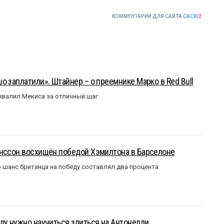
КОММЕНТАРИИ ДЛЯ САЙТА
CACKL
E
о заплатили». Штайнер – о преемнике Марко в Red Bull
валил Мекиса за отличный шаг
анссон восхищён победой Хэмилтона в Барселоне
 шанс британца на победу составлял два процента
лу нужно научиться злиться на Антонелли