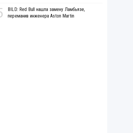
5
BILD: Red Bull нашла замену Ламбьязе,
переманив инженера Aston Martin