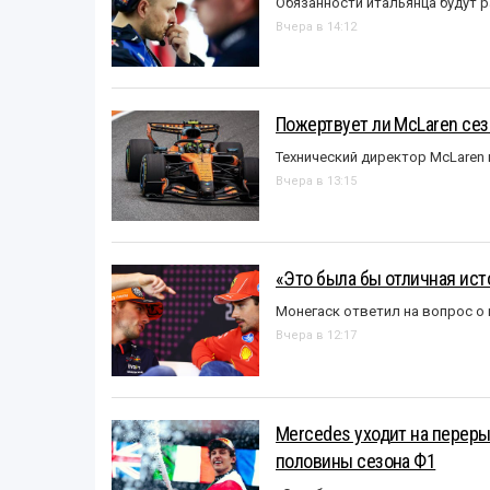
Обязанности итальянца будут 
Вчера в 14:12
Пожертвует ли McLaren се
Технический директор McLaren
Вчера в 13:15
«Это была бы отличная исто
Монегаск ответил на вопрос о
Вчера в 12:17
Mercedes уходит на перер
половины сезона Ф1