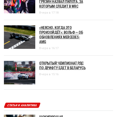
ГРЯЗИН НАЗВАЛ ПИЛОТА, ЗА
КОТОРЫМ СЛЕДИТ В WRC
Вчера в 17:18
«НЕЯСНО, КОГДА ЭТО
ПРОИЗОЙДЁТ»: ВОЛЬФ — ОБ
ОБНОВЛЕНИЯХ MERCEDES-
AMG
Вчера в 16:17
ОТКРЫТЫЙ ЧЕМПИОНАТ РДС
ПО ДРИФТУ ЕДЕТ В БЕЛАРУСЬ
Вчера в 15:16
СТАТЬИ И АНАЛИТИКА
ШОКИРУЮЩАЯ