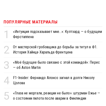
ПОПУЛЯРНЫЕ МАТЕРИАЛЫ
1
«Интуиция подсказывает мне...»: Култхард — о будущем
Ферстаппена
2
От мастерской гробовщика до борьбы за титул в Ф1.
История Хайнца-Харальда Френтцена
3
«Моё будущее было связано с этой командой»: Перес
— об Aston Martin
4
F1-Insider: Фернандо Алонсо загнал в долги Николу
Цолова
5
«Глаза не моргали, реакции не было»: штурман Ожье —
о состоянии пилота после аварии в Финляндии