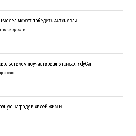
к Рассел может победить Антонелли
 по скорости
овольствием поучаствовал в гонках IndyCar
upercars
авную награду в своей жизни