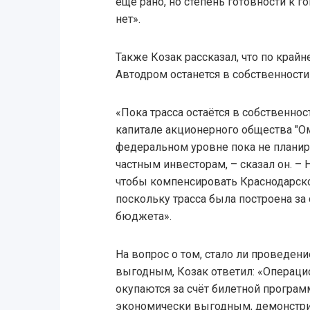
ещё рано, но степень готовности к 
нет».
Также Козак рассказал, что по край
Автодром останется в собственности
«Пока трасса остаётся в собственнос
капитале акционерного общества "О
федеральном уровне пока не планиру
частным инвесторам, – сказал он. – 
чтобы компенсировать Краснодарско
поскольку трасса была построена за
бюджета».
На вопрос о том, стало ли проведен
выгодным, Козак ответил: «Операц
окупаются за счёт билетной програм
экономически выгодным, демонстр