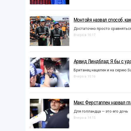
Монтойя назвал способ, ка
Достаточно просто сравняться
Вчера в 16:17
Арвид Линдблад: Я бы с уд
Британец нацелен и на серию S
Вчера в 15:16
Макс Ферстаппен назвал гл
Для голландца — это его дочь
Вчера в 14:15