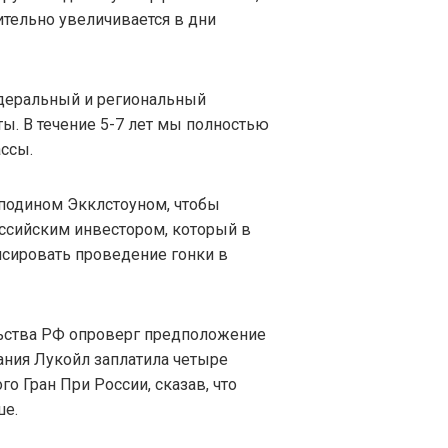
ительно увеличивается в дни
едеральный и региональный
ы. В течение 5-7 лет мы полностью
ассы.
подином Экклстоуном, чтобы
ссийским инвестором, который в
сировать проведение гонки в
льства РФ опроверг предположение
пания Лукойл заплатила четыре
о Гран При России, сказав, что
ше.