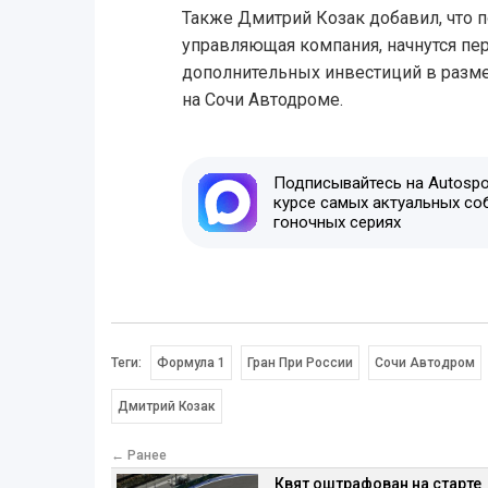
Также Дмитрий Козак добавил, что п
управляющая компания, начнутся пе
дополнительных инвестиций в разме
на Сочи Автодроме.
Подписывайтесь на Autospor
курсе самых актуальных со
гоночных сериях
Теги:
Формула 1
Гран При России
Сочи Автодром
Дмитрий Козак
← Ранее
Квят оштрафован на старте