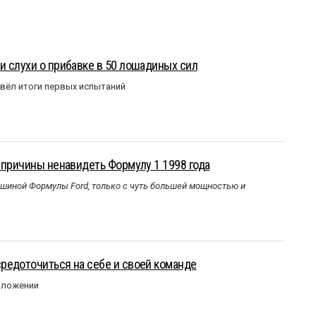
 слухи о прибавке в 50 лошадиных сил
вёл итоги первых испытаний
 причины ненавидеть Формулу 1 1998 года
ашиной Формулы Ford, только с чуть большей мощностью и
редоточиться на себе и своей команде
оложении