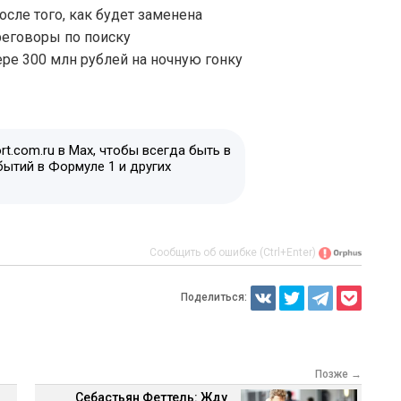
осле того, как будет заменена
реговоры по поиску
ре 300 млн рублей на ночную гонку
t.com.ru в Max, чтобы всегда быть в
бытий в Формуле 1 и других
Сообщить об ошибке (Ctrl+Enter)
Поделиться:
Позже →
Себастьян Феттель: Жду